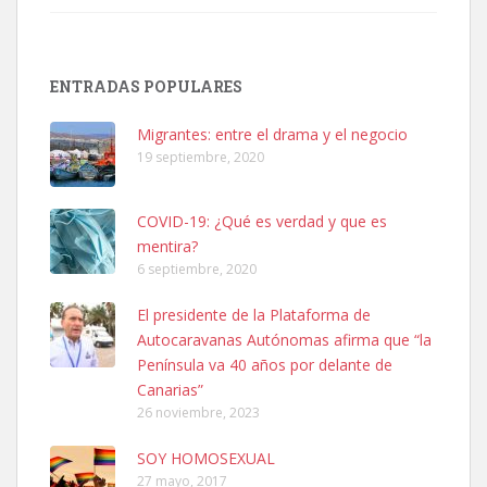
Adopción urgente
Busco adopción responsable para mi perra. Pastor alemán,
ENTRADAS POPULARES
hembra, 4 años. Por motivos personales ...
Leales.org » Gran Canaria
|
6.7.2025
Migrantes: entre el drama y el negocio
19 septiembre, 2020
COVID-19: ¿Qué es verdad y que es
mentira?
6 septiembre, 2020
SHIBA PERDIDO AVDA JOSE MESA Y LOPEZ
El presidente de la Plataforma de
PERRO MACHO RAZA SHIBA CON MICROCHIP PERDIDO HOY
Autocaravanas Autónomas afirma que “la
06/07/2025 ZONA MESA Y LOPEZ. ES MUY ASUSTADIZO
Península va 40 años por delante de
Leales.org » Gran Canaria
|
6.7.2025
Canarias”
26 noviembre, 2023
SOY HOMOSEXUAL
27 mayo, 2017