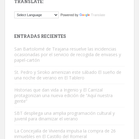
TRANSLATE:
ADOPCIÓN URGENTE GATA TEROR GRAN CANARIA
Powered by
Translate
El ayuntamiento se va a llevar a Los Gatos callejeros de la zona los
próximos días, ella incluida...
Leales.org » Gran Canaria
|
9.7.2025
ENTRADAS RECIENTES
San Bartolomé de Tirajana resuelve las incidencias
ocasionadas por el servicio de recogida de envases y
papel-cartón
St. Pedro y Siroko amenizan este sábado El sueño de
una noche de verano en El Tablero
Gato manso encontrado
Este gato macho ha aparecido en la calle hace menos de un mes,
Historias que dan vida a Ingenio y El Carrizal
protagonizan una nueva edición de “Aquí nuestra
es muy manso y extremadamente cari...
gente”
Leales.org » Gran Canaria
|
9.7.2025
SBT despliega una amplia programación cultural y
juvenil para dinamizar el verano
La Concejalía de Vivienda impulsa la compra de 26
inmuebles en El Castillo del Romeral