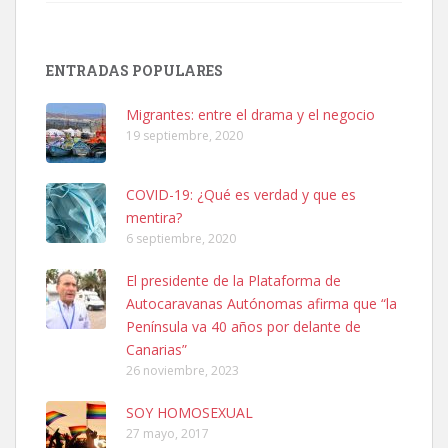
Adopción urgente
Busco adopción responsable para mi perra. Pastor alemán,
ENTRADAS POPULARES
hembra, 4 años. Por motivos personales ...
Leales.org » Gran Canaria
|
6.7.2025
Migrantes: entre el drama y el negocio
19 septiembre, 2020
COVID-19: ¿Qué es verdad y que es
mentira?
6 septiembre, 2020
SHIBA PERDIDO AVDA JOSE MESA Y LOPEZ
El presidente de la Plataforma de
PERRO MACHO RAZA SHIBA CON MICROCHIP PERDIDO HOY
Autocaravanas Autónomas afirma que “la
06/07/2025 ZONA MESA Y LOPEZ. ES MUY ASUSTADIZO
Península va 40 años por delante de
Leales.org » Gran Canaria
|
6.7.2025
Canarias”
26 noviembre, 2023
SOY HOMOSEXUAL
27 mayo, 2017