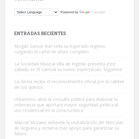
ADOPCIÓN URGENTE GATA TEROR GRAN CANARIA
Powered by
Translate
El ayuntamiento se va a llevar a Los Gatos callejeros de la zona los
próximos días, ella incluida...
Leales.org » Gran Canaria
|
9.7.2025
ENTRADAS RECIENTES
Mogán Sunset Run sella su esperado regreso
colgando el cartel de aforo completo
La Sociedad Musical Villa de Ingenio presenta este
sábado en El Carrizal su nuevo espectáculo: ‘Gigantes’
Gato manso encontrado
La Gloria recibe el reconocimiento oficial por la calidad
Este gato macho ha aparecido en la calle hace menos de un mes,
de sus quesos
es muy manso y extremadamente cari...
Urbanismo abre la consulta pública para elaborar la
Leales.org » Gran Canaria
|
9.7.2025
ordenanza que aportará mayor seguridad jurídica al
uso residencial en la zona turística
Marcial Morales defiende la revitalización del Mercado
de Vegueta y reclama más apoyo para garantizar su
futuro.