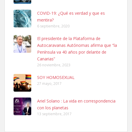
COVID-19: ¿Qué es verdad y que es
mentira?
6 septiembre, 2020
SHIBA PERDIDO AVDA JOSE MESA Y LOPEZ
El presidente de la Plataforma de
PERRO MACHO RAZA SHIBA CON MICROCHIP PERDIDO HOY
Autocaravanas Autónomas afirma que “la
06/07/2025 ZONA MESA Y LOPEZ. ES MUY ASUSTADIZO
Península va 40 años por delante de
Leales.org » Gran Canaria
|
6.7.2025
Canarias”
26 noviembre, 2023
SOY HOMOSEXUAL
27 mayo, 2017
Ariel Solano : La vida en correspondencia
Ninfa perdida
con los planetas
El día 5 se los perdió una ninfa papillera, asustada tiene miedo a la
13 septiembre, 2017
calle, se perdió por la zon...
Leales.org » Gran Canaria
|
6.7.2025