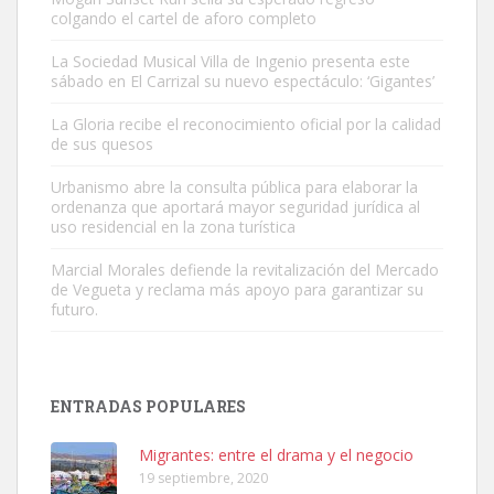
colgando el cartel de aforo completo
La Sociedad Musical Villa de Ingenio presenta este
sábado en El Carrizal su nuevo espectáculo: ‘Gigantes’
Gato manso encontrado
La Gloria recibe el reconocimiento oficial por la calidad
Este gato macho ha aparecido en la calle hace menos de un mes,
de sus quesos
es muy manso y extremadamente cari...
Urbanismo abre la consulta pública para elaborar la
Leales.org » Gran Canaria
|
9.7.2025
ordenanza que aportará mayor seguridad jurídica al
uso residencial en la zona turística
Marcial Morales defiende la revitalización del Mercado
de Vegueta y reclama más apoyo para garantizar su
futuro.
Adopción urgente
Busco adopción responsable para mi perra. Pastor alemán,
ENTRADAS POPULARES
hembra, 4 años. Por motivos personales ...
Leales.org » Gran Canaria
|
6.7.2025
Migrantes: entre el drama y el negocio
19 septiembre, 2020