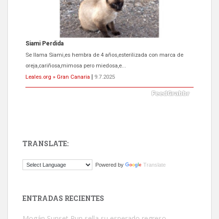
Siami Perdida
Se llama Siami,es hembra de 4 años,esterilizada con marca de
oreja,cariñosa,mimosa pero miedosa,e...
Leales.org » Gran Canaria
|
9.7.2025
TRANSLATE:
ADOPCIÓN URGENTE GATA TEROR GRAN CANARIA
Powered by
Translate
El ayuntamiento se va a llevar a Los Gatos callejeros de la zona los
próximos días, ella incluida...
Leales.org » Gran Canaria
|
9.7.2025
ENTRADAS RECIENTES
Mogán Sunset Run sella su esperado regreso