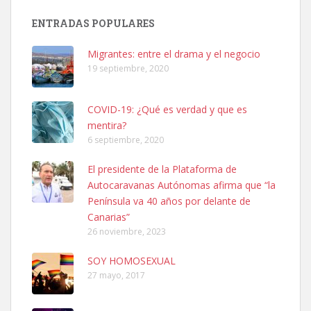
Busco adopción responsable para mi perra. Pastor alemán,
ENTRADAS POPULARES
hembra, 4 años. Por motivos personales ...
Leales.org » Gran Canaria
|
6.7.2025
Migrantes: entre el drama y el negocio
19 septiembre, 2020
COVID-19: ¿Qué es verdad y que es
mentira?
6 septiembre, 2020
SHIBA PERDIDO AVDA JOSE MESA Y LOPEZ
El presidente de la Plataforma de
PERRO MACHO RAZA SHIBA CON MICROCHIP PERDIDO HOY
Autocaravanas Autónomas afirma que “la
06/07/2025 ZONA MESA Y LOPEZ. ES MUY ASUSTADIZO
Península va 40 años por delante de
Leales.org » Gran Canaria
|
6.7.2025
Canarias”
26 noviembre, 2023
SOY HOMOSEXUAL
27 mayo, 2017