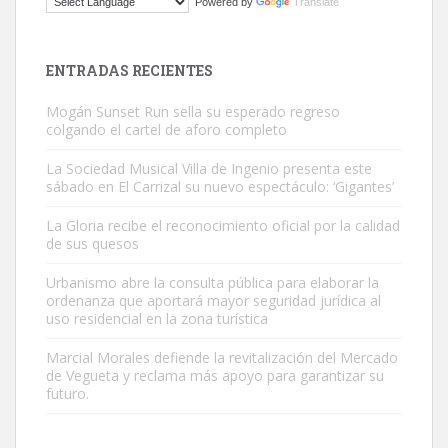
Powered by
Translate
El ayuntamiento se va a llevar a Los Gatos callejeros de la zona los
próximos días, ella incluida...
Leales.org » Gran Canaria
|
9.7.2025
ENTRADAS RECIENTES
Mogán Sunset Run sella su esperado regreso
colgando el cartel de aforo completo
La Sociedad Musical Villa de Ingenio presenta este
sábado en El Carrizal su nuevo espectáculo: ‘Gigantes’
Gato manso encontrado
La Gloria recibe el reconocimiento oficial por la calidad
Este gato macho ha aparecido en la calle hace menos de un mes,
de sus quesos
es muy manso y extremadamente cari...
Urbanismo abre la consulta pública para elaborar la
Leales.org » Gran Canaria
|
9.7.2025
ordenanza que aportará mayor seguridad jurídica al
uso residencial en la zona turística
Marcial Morales defiende la revitalización del Mercado
de Vegueta y reclama más apoyo para garantizar su
futuro.
Adopción urgente