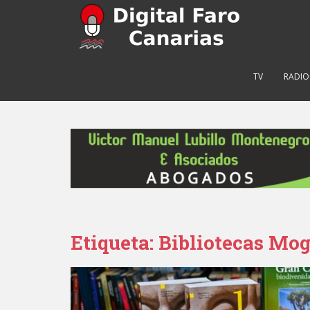
S
k
i
p
t
TV
RADIO
o
m
a
i
n
c
o
n
t
e
Etiqueta: Bibliotecas Mo
n
t