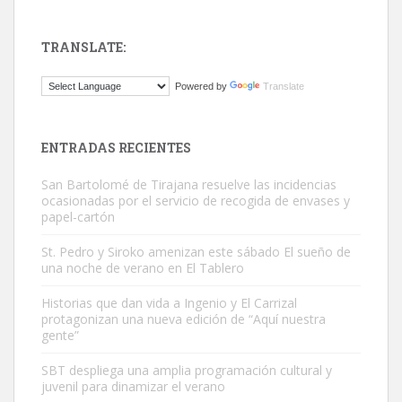
TRANSLATE:
Gato manso encontrado
Powered by
Translate
Este gato macho ha aparecido en la calle hace menos de un mes,
es muy manso y extremadamente cari...
Leales.org » Gran Canaria
|
9.7.2025
ENTRADAS RECIENTES
San Bartolomé de Tirajana resuelve las incidencias
ocasionadas por el servicio de recogida de envases y
papel-cartón
St. Pedro y Siroko amenizan este sábado El sueño de
una noche de verano en El Tablero
Adopción urgente
Busco adopción responsable para mi perra. Pastor alemán,
Historias que dan vida a Ingenio y El Carrizal
protagonizan una nueva edición de “Aquí nuestra
hembra, 4 años. Por motivos personales ...
gente”
Leales.org » Gran Canaria
|
6.7.2025
SBT despliega una amplia programación cultural y
juvenil para dinamizar el verano