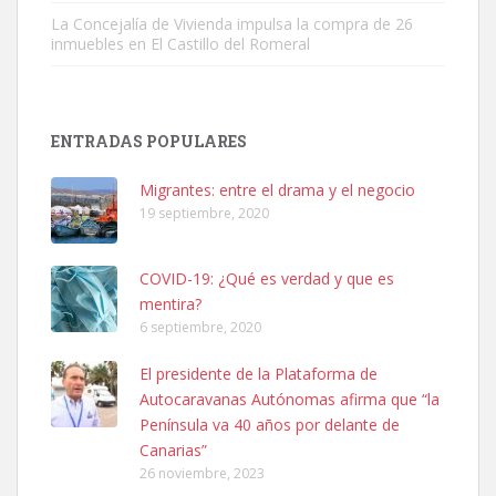
La Concejalía de Vivienda impulsa la compra de 26
inmuebles en El Castillo del Romeral
SHIBA PERDIDO AVDA JOSE MESA Y LOPEZ
PERRO MACHO RAZA SHIBA CON MICROCHIP PERDIDO HOY
ENTRADAS POPULARES
06/07/2025 ZONA MESA Y LOPEZ. ES MUY ASUSTADIZO
Leales.org » Gran Canaria
|
6.7.2025
Migrantes: entre el drama y el negocio
19 septiembre, 2020
COVID-19: ¿Qué es verdad y que es
mentira?
6 septiembre, 2020
Ninfa perdida
El presidente de la Plataforma de
El día 5 se los perdió una ninfa papillera, asustada tiene miedo a la
Autocaravanas Autónomas afirma que “la
calle, se perdió por la zon...
Península va 40 años por delante de
Leales.org » Gran Canaria
|
6.7.2025
Canarias”
26 noviembre, 2023