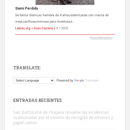
Siami Perdida
Se llama Siami,es hembra de 4 años,esterilizada con marca de
oreja,cariñosa,mimosa pero miedosa,e...
Leales.org » Gran Canaria
|
9.7.2025
TRANSLATE:
ADOPCIÓN URGENTE GATA TEROR GRAN CANARIA
Powered by
Translate
El ayuntamiento se va a llevar a Los Gatos callejeros de la zona los
próximos días, ella incluida...
Leales.org » Gran Canaria
|
9.7.2025
ENTRADAS RECIENTES
San Bartolomé de Tirajana resuelve las incidencias
ocasionadas por el servicio de recogida de envases y
papel-cartón