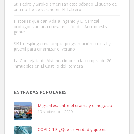
St. Pedro y Siroko amenizan este sábado El sueño de
una noche de verano en El Tablero
Gato manso encontrado
Este gato macho ha aparecido en la calle hace menos de un mes,
Historias que dan vida a Ingenio y El Carrizal
protagonizan una nueva edición de “Aquí nuestra
es muy manso y extremadamente cari...
gente”
Leales.org » Gran Canaria
|
9.7.2025
SBT despliega una amplia programación cultural y
juvenil para dinamizar el verano
La Concejalía de Vivienda impulsa la compra de 26
inmuebles en El Castillo del Romeral
Adopción urgente
Busco adopción responsable para mi perra. Pastor alemán,
ENTRADAS POPULARES
hembra, 4 años. Por motivos personales ...
Leales.org » Gran Canaria
|
6.7.2025
Migrantes: entre el drama y el negocio
19 septiembre, 2020
COVID-19: ¿Qué es verdad y que es