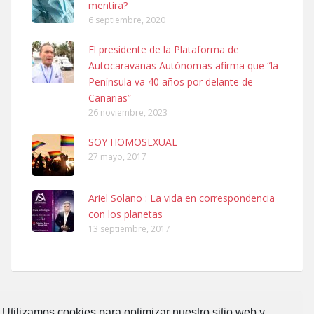
mentira?
6 septiembre, 2020
SHIBA PERDIDO AVDA JOSE MESA Y LOPEZ
El presidente de la Plataforma de
PERRO MACHO RAZA SHIBA CON MICROCHIP PERDIDO HOY
Autocaravanas Autónomas afirma que “la
06/07/2025 ZONA MESA Y LOPEZ. ES MUY ASUSTADIZO
Península va 40 años por delante de
Leales.org » Gran Canaria
|
6.7.2025
Canarias”
26 noviembre, 2023
SOY HOMOSEXUAL
27 mayo, 2017
Ariel Solano : La vida en correspondencia
Ninfa perdida
con los planetas
El día 5 se los perdió una ninfa papillera, asustada tiene miedo a la
13 septiembre, 2017
calle, se perdió por la zon...
Leales.org » Gran Canaria
|
6.7.2025
Utilizamos cookies para optimizar nuestro sitio web y