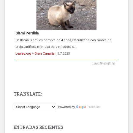
Siami Perdida
Se llama Siami,es hembra de 4 años,esterilizada con marca de
oreja,cariñosa,mimosa pero miedosa,e...
Leales.org » Gran Canaria
|
9.7.2025
TRANSLATE:
ADOPCIÓN URGENTE GATA TEROR GRAN CANARIA
Powered by
Translate
El ayuntamiento se va a llevar a Los Gatos callejeros de la zona los
próximos días, ella incluida...
Leales.org » Gran Canaria
|
9.7.2025
ENTRADAS RECIENTES