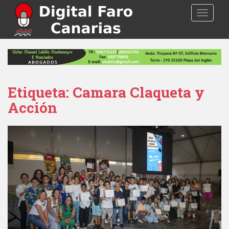
S
TOGGLE
k
i
p
t
o
m
a
Etiqueta: Camara Claqueta y
i
Acción
n
c
o
n
t
e
n
t