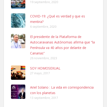
19 septiembre, 2020
COVID-19: ¿Qué es verdad y que es
mentira?
6 septiembre, 2020
SHIBA PERDIDO AVDA JOSE MESA Y LOPEZ
El presidente de la Plataforma de
PERRO MACHO RAZA SHIBA CON MICROCHIP PERDIDO HOY
Autocaravanas Autónomas afirma que “la
06/07/2025 ZONA MESA Y LOPEZ. ES MUY ASUSTADIZO
Península va 40 años por delante de
Leales.org » Gran Canaria
|
6.7.2025
Canarias”
26 noviembre, 2023
SOY HOMOSEXUAL
27 mayo, 2017
Ariel Solano : La vida en correspondencia
Ninfa perdida
con los planetas
El día 5 se los perdió una ninfa papillera, asustada tiene miedo a la
13 septiembre, 2017
calle, se perdió por la zon...
Leales.org » Gran Canaria
|
6.7.2025