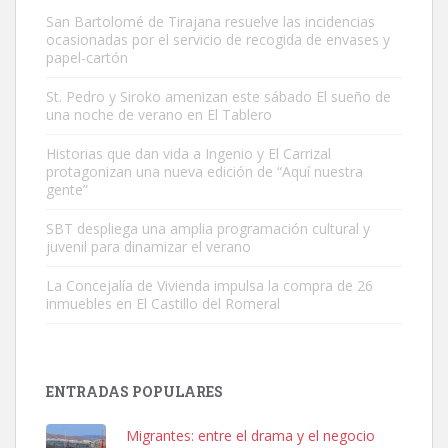
San Bartolomé de Tirajana resuelve las incidencias
ocasionadas por el servicio de recogida de envases y
papel-cartón
St. Pedro y Siroko amenizan este sábado El sueño de
una noche de verano en El Tablero
Gato manso encontrado
Este gato macho ha aparecido en la calle hace menos de un mes,
Historias que dan vida a Ingenio y El Carrizal
protagonizan una nueva edición de “Aquí nuestra
es muy manso y extremadamente cari...
gente”
Leales.org » Gran Canaria
|
9.7.2025
SBT despliega una amplia programación cultural y
juvenil para dinamizar el verano
La Concejalía de Vivienda impulsa la compra de 26
inmuebles en El Castillo del Romeral
Adopción urgente
Busco adopción responsable para mi perra. Pastor alemán,
ENTRADAS POPULARES
hembra, 4 años. Por motivos personales ...
Leales.org » Gran Canaria
|
6.7.2025
Migrantes: entre el drama y el negocio