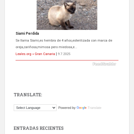
Siami Perdida
Se llama Siami,es hembra de 4 años,esterilizada con marca de
oreja,cariñosa,mimosa pero miedosa,e...
Leales.org » Gran Canaria
|
9.7.2025
TRANSLATE:
ADOPCIÓN URGENTE GATA TEROR GRAN CANARIA
Powered by
Translate
El ayuntamiento se va a llevar a Los Gatos callejeros de la zona los
próximos días, ella incluida...
Leales.org » Gran Canaria
|
9.7.2025
ENTRADAS RECIENTES