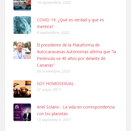
19 septiembre, 2020
COVID-19: ¿Qué es verdad y que es
mentira?
6 septiembre, 2020
SHIBA PERDIDO AVDA JOSE MESA Y LOPEZ
El presidente de la Plataforma de
PERRO MACHO RAZA SHIBA CON MICROCHIP PERDIDO HOY
Autocaravanas Autónomas afirma que “la
06/07/2025 ZONA MESA Y LOPEZ. ES MUY ASUSTADIZO
Península va 40 años por delante de
Leales.org » Gran Canaria
|
6.7.2025
Canarias”
26 noviembre, 2023
SOY HOMOSEXUAL
27 mayo, 2017
Ariel Solano : La vida en correspondencia
Ninfa perdida
con los planetas
El día 5 se los perdió una ninfa papillera, asustada tiene miedo a la
13 septiembre, 2017
calle, se perdió por la zon...
Leales.org » Gran Canaria
|
6.7.2025