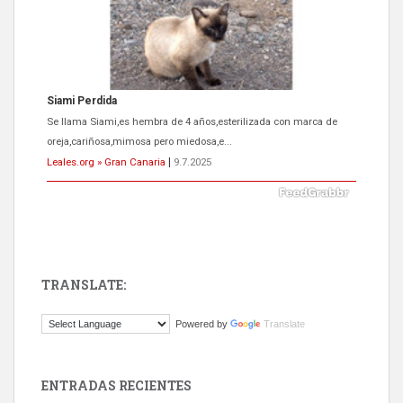
Siami Perdida
Se llama Siami,es hembra de 4 años,esterilizada con marca de
oreja,cariñosa,mimosa pero miedosa,e...
Leales.org » Gran Canaria
|
9.7.2025
TRANSLATE:
ADOPCIÓN URGENTE GATA TEROR GRAN CANARIA
Powered by
Translate
El ayuntamiento se va a llevar a Los Gatos callejeros de la zona los
próximos días, ella incluida...
Leales.org » Gran Canaria
|
9.7.2025
ENTRADAS RECIENTES