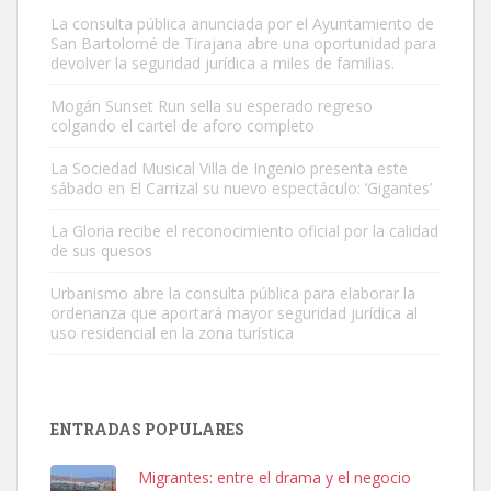
La consulta pública anunciada por el Ayuntamiento de
San Bartolomé de Tirajana abre una oportunidad para
devolver la seguridad jurídica a miles de familias.
Mogán Sunset Run sella su esperado regreso
colgando el cartel de aforo completo
Gato manso encontrado
Este gato macho ha aparecido en la calle hace menos de un mes,
La Sociedad Musical Villa de Ingenio presenta este
sábado en El Carrizal su nuevo espectáculo: ‘Gigantes’
es muy manso y extremadamente cari...
Leales.org » Gran Canaria
|
9.7.2025
La Gloria recibe el reconocimiento oficial por la calidad
de sus quesos
Urbanismo abre la consulta pública para elaborar la
ordenanza que aportará mayor seguridad jurídica al
uso residencial en la zona turística
Adopción urgente
Busco adopción responsable para mi perra. Pastor alemán,
ENTRADAS POPULARES
hembra, 4 años. Por motivos personales ...
Leales.org » Gran Canaria
|
6.7.2025
Migrantes: entre el drama y el negocio