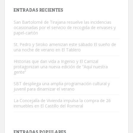
Leales.org » Gran Canaria
|
9.7.2025
ENTRADAS RECIENTES
San Bartolomé de Tirajana resuelve las incidencias
ocasionadas por el servicio de recogida de envases y
papel-cartón
St. Pedro y Siroko amenizan este sábado El sueño de
una noche de verano en El Tablero
Gato manso encontrado
Este gato macho ha aparecido en la calle hace menos de un mes,
Historias que dan vida a Ingenio y El Carrizal
protagonizan una nueva edición de “Aquí nuestra
es muy manso y extremadamente cari...
gente”
Leales.org » Gran Canaria
|
9.7.2025
SBT despliega una amplia programación cultural y
juvenil para dinamizar el verano
La Concejalía de Vivienda impulsa la compra de 26
inmuebles en El Castillo del Romeral
Adopción urgente
Busco adopción responsable para mi perra. Pastor alemán,
ENTRADAS POPULARES