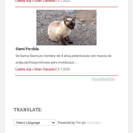
Leales.org » Gran Canaria
|
9.7.2025
Siami Perdida
Se llama Siami,es hembra de 4 años,esterilizada con marca de
oreja,cariñosa,mimosa pero miedosa,e...
Leales.org » Gran Canaria
|
9.7.2025
TRANSLATE:
ADOPCIÓN URGENTE GATA TEROR GRAN CANARIA
Powered by
Translate
El ayuntamiento se va a llevar a Los Gatos callejeros de la zona los
próximos días, ella incluida...