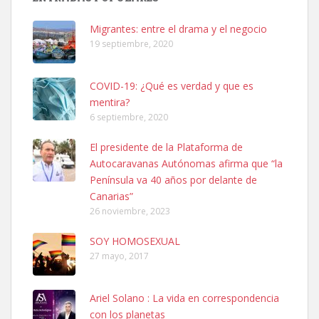
hembra, 4 años. Por motivos personales ...
Leales.org » Gran Canaria
|
6.7.2025
Migrantes: entre el drama y el negocio
19 septiembre, 2020
COVID-19: ¿Qué es verdad y que es
mentira?
6 septiembre, 2020
SHIBA PERDIDO AVDA JOSE MESA Y LOPEZ
El presidente de la Plataforma de
PERRO MACHO RAZA SHIBA CON MICROCHIP PERDIDO HOY
Autocaravanas Autónomas afirma que “la
06/07/2025 ZONA MESA Y LOPEZ. ES MUY ASUSTADIZO
Península va 40 años por delante de
Leales.org » Gran Canaria
|
6.7.2025
Canarias”
26 noviembre, 2023
SOY HOMOSEXUAL
27 mayo, 2017
Ariel Solano : La vida en correspondencia
Ninfa perdida
con los planetas
El día 5 se los perdió una ninfa papillera, asustada tiene miedo a la