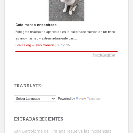
Gato manso encontrado
Este gato macho ha aparecido en la calle hace menos de un mes,
es muy manso y extremadamente cari...
Leales.org » Gran Canaria
|
9.7.2025
TRANSLATE:
Adopción urgente
Powered by
Translate
Busco adopción responsable para mi perra. Pastor alemán,
hembra, 4 años. Por motivos personales ...
Leales.org » Gran Canaria
|
6.7.2025
ENTRADAS RECIENTES
San Bartolomé de Tirajana resuelve las incidencias