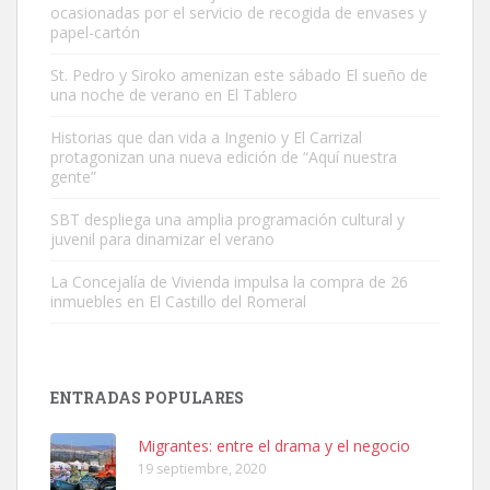
ocasionadas por el servicio de recogida de envases y
papel-cartón
St. Pedro y Siroko amenizan este sábado El sueño de
una noche de verano en El Tablero
SHIBA PERDIDO AVDA JOSE MESA Y LOPEZ
PERRO MACHO RAZA SHIBA CON MICROCHIP PERDIDO HOY
Historias que dan vida a Ingenio y El Carrizal
protagonizan una nueva edición de “Aquí nuestra
06/07/2025 ZONA MESA Y LOPEZ. ES MUY ASUSTADIZO
gente”
Leales.org » Gran Canaria
|
6.7.2025
SBT despliega una amplia programación cultural y
juvenil para dinamizar el verano
La Concejalía de Vivienda impulsa la compra de 26
inmuebles en El Castillo del Romeral
Ninfa perdida
El día 5 se los perdió una ninfa papillera, asustada tiene miedo a la
ENTRADAS POPULARES
calle, se perdió por la zon...
Leales.org » Gran Canaria
|
6.7.2025
Migrantes: entre el drama y el negocio
19 septiembre, 2020