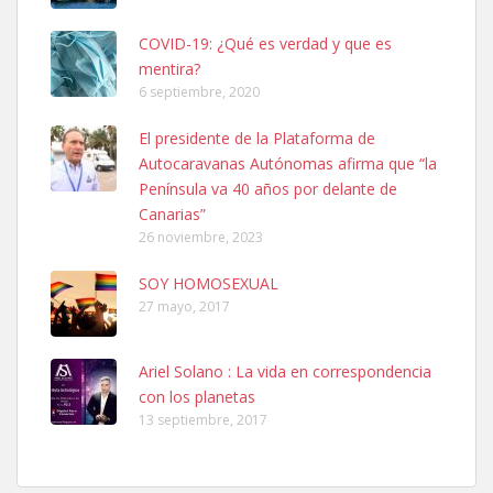
COVID-19: ¿Qué es verdad y que es
mentira?
6 septiembre, 2020
Adopcion
El presidente de la Plataforma de
Busco casa de acogida para mi perrita ya que por temas de trabajo
Autocaravanas Autónomas afirma que “la
no la puedo tener. Solo gente r...
Península va 40 años por delante de
Leales.org » Gran Canaria
|
4.7.2025
Canarias”
26 noviembre, 2023
SOY HOMOSEXUAL
27 mayo, 2017
Ariel Solano : La vida en correspondencia
Gata joven encontrada
con los planetas
Gata joven encontrada en zona calle San Bernardo de Las Palmas
13 septiembre, 2017
de Gran Canaria. Es una gata castr...
Leales.org » Gran Canaria
|
4.7.2025