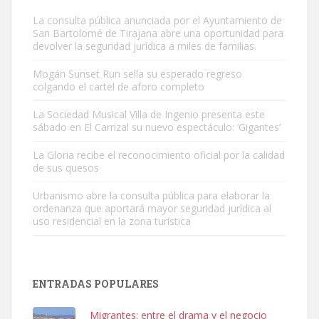
La consulta pública anunciada por el Ayuntamiento de
San Bartolomé de Tirajana abre una oportunidad para
devolver la seguridad jurídica a miles de familias.
Mogán Sunset Run sella su esperado regreso
colgando el cartel de aforo completo
Gato manso encontrado
Este gato macho ha aparecido en la calle hace menos de un mes,
La Sociedad Musical Villa de Ingenio presenta este
sábado en El Carrizal su nuevo espectáculo: ‘Gigantes’
es muy manso y extremadamente cari...
Leales.org » Gran Canaria
|
9.7.2025
La Gloria recibe el reconocimiento oficial por la calidad
de sus quesos
Urbanismo abre la consulta pública para elaborar la
ordenanza que aportará mayor seguridad jurídica al
uso residencial en la zona turística
Adopción urgente
Busco adopción responsable para mi perra. Pastor alemán,
ENTRADAS POPULARES
hembra, 4 años. Por motivos personales ...
Leales.org » Gran Canaria
|
6.7.2025
Migrantes: entre el drama y el negocio