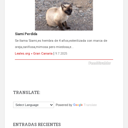
Siami Perdida
Se llama Siami,es hembra de 4 años,esterilizada con marca de
oreja,cariñosa,mimosa pero miedosa,e...
Leales.org » Gran Canaria
|
9.7.2025
TRANSLATE:
ADOPCIÓN URGENTE GATA TEROR GRAN CANARIA
Powered by
Translate
El ayuntamiento se va a llevar a Los Gatos callejeros de la zona los
próximos días, ella incluida...
Leales.org » Gran Canaria
|
9.7.2025
ENTRADAS RECIENTES