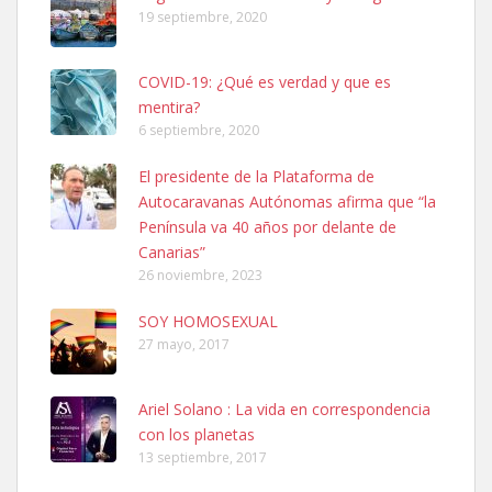
19 septiembre, 2020
COVID-19: ¿Qué es verdad y que es
mentira?
6 septiembre, 2020
SHIBA PERDIDO AVDA JOSE MESA Y LOPEZ
El presidente de la Plataforma de
PERRO MACHO RAZA SHIBA CON MICROCHIP PERDIDO HOY
Autocaravanas Autónomas afirma que “la
06/07/2025 ZONA MESA Y LOPEZ. ES MUY ASUSTADIZO
Península va 40 años por delante de
Leales.org » Gran Canaria
|
6.7.2025
Canarias”
26 noviembre, 2023
SOY HOMOSEXUAL
27 mayo, 2017
Ariel Solano : La vida en correspondencia
Ninfa perdida
con los planetas
El día 5 se los perdió una ninfa papillera, asustada tiene miedo a la
13 septiembre, 2017
calle, se perdió por la zon...
Leales.org » Gran Canaria
|
6.7.2025