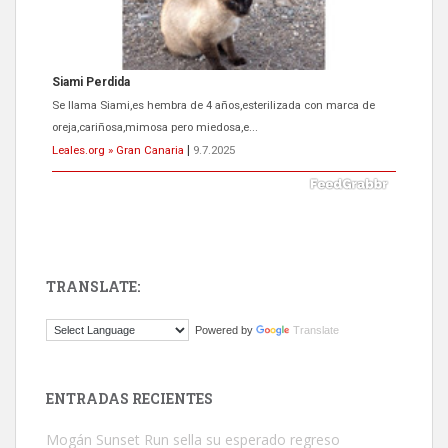
Siami Perdida
Se llama Siami,es hembra de 4 años,esterilizada con marca de
oreja,cariñosa,mimosa pero miedosa,e...
Leales.org » Gran Canaria
|
9.7.2025
TRANSLATE:
ADOPCIÓN URGENTE GATA TEROR GRAN CANARIA
Powered by
Translate
El ayuntamiento se va a llevar a Los Gatos callejeros de la zona los
próximos días, ella incluida...
Leales.org » Gran Canaria
|
9.7.2025
ENTRADAS RECIENTES
Mogán Sunset Run sella su esperado regreso