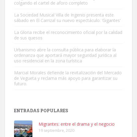
colgando el cartel de aforo completo
La Sociedad Musical Villa de Ingenio presenta este
sábado en El Carrizal su nuevo espectáculo: ‘Gigantes’
Gato manso encontrado
La Gloria recibe el reconocimiento oficial por la calidad
Este gato macho ha aparecido en la calle hace menos de un mes,
de sus quesos
es muy manso y extremadamente cari...
Urbanismo abre la consulta pública para elaborar la
Leales.org » Gran Canaria
|
9.7.2025
ordenanza que aportará mayor seguridad jurídica al
uso residencial en la zona turística
Marcial Morales defiende la revitalización del Mercado
de Vegueta y reclama más apoyo para garantizar su
futuro.
Adopción urgente
Busco adopción responsable para mi perra. Pastor alemán,
ENTRADAS POPULARES
hembra, 4 años. Por motivos personales ...
Leales.org » Gran Canaria
|
6.7.2025
Migrantes: entre el drama y el negocio
19 septiembre, 2020