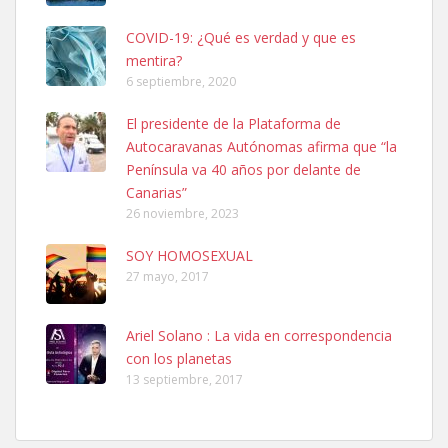
COVID-19: ¿Qué es verdad y que es
mentira?
6 septiembre, 2020
SHIBA PERDIDO AVDA JOSE MESA Y LOPEZ
El presidente de la Plataforma de
PERRO MACHO RAZA SHIBA CON MICROCHIP PERDIDO HOY
Autocaravanas Autónomas afirma que “la
06/07/2025 ZONA MESA Y LOPEZ. ES MUY ASUSTADIZO
Península va 40 años por delante de
Leales.org » Gran Canaria
|
6.7.2025
Canarias”
26 noviembre, 2023
SOY HOMOSEXUAL
27 mayo, 2017
Ariel Solano : La vida en correspondencia
Ninfa perdida
con los planetas
El día 5 se los perdió una ninfa papillera, asustada tiene miedo a la
13 septiembre, 2017
calle, se perdió por la zon...
Leales.org » Gran Canaria
|
6.7.2025