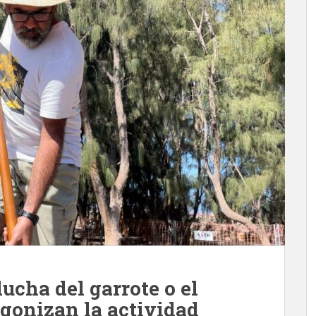
 lucha del garrote o el
tagonizan la actividad