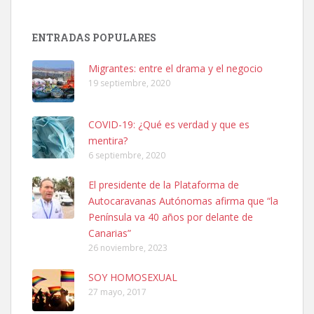
Adopción urgente
Busco adopción responsable para mi perra. Pastor alemán,
ENTRADAS POPULARES
hembra, 4 años. Por motivos personales ...
Leales.org » Gran Canaria
|
6.7.2025
Migrantes: entre el drama y el negocio
19 septiembre, 2020
COVID-19: ¿Qué es verdad y que es
mentira?
6 septiembre, 2020
SHIBA PERDIDO AVDA JOSE MESA Y LOPEZ
El presidente de la Plataforma de
PERRO MACHO RAZA SHIBA CON MICROCHIP PERDIDO HOY
Autocaravanas Autónomas afirma que “la
06/07/2025 ZONA MESA Y LOPEZ. ES MUY ASUSTADIZO
Península va 40 años por delante de
Leales.org » Gran Canaria
|
6.7.2025
Canarias”
26 noviembre, 2023
SOY HOMOSEXUAL
27 mayo, 2017