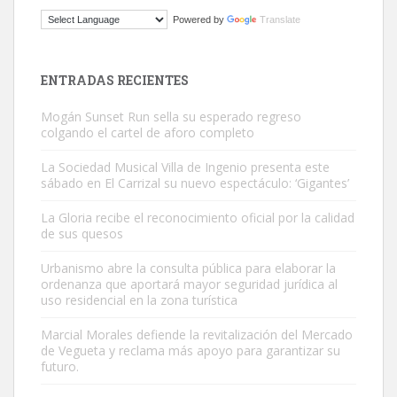
ADOPCIÓN URGENTE GATA TEROR GRAN CANARIA
Powered by
Translate
El ayuntamiento se va a llevar a Los Gatos callejeros de la zona los
próximos días, ella incluida...
Leales.org » Gran Canaria
|
9.7.2025
ENTRADAS RECIENTES
Mogán Sunset Run sella su esperado regreso
colgando el cartel de aforo completo
La Sociedad Musical Villa de Ingenio presenta este
sábado en El Carrizal su nuevo espectáculo: ‘Gigantes’
Gato manso encontrado
La Gloria recibe el reconocimiento oficial por la calidad
Este gato macho ha aparecido en la calle hace menos de un mes,
de sus quesos
es muy manso y extremadamente cari...
Urbanismo abre la consulta pública para elaborar la
Leales.org » Gran Canaria
|
9.7.2025
ordenanza que aportará mayor seguridad jurídica al
uso residencial en la zona turística
Marcial Morales defiende la revitalización del Mercado
de Vegueta y reclama más apoyo para garantizar su
futuro.