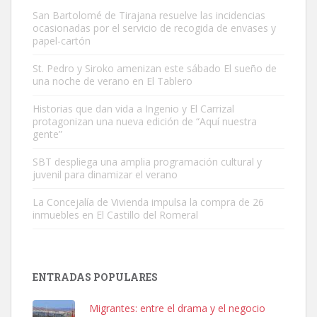
San Bartolomé de Tirajana resuelve las incidencias
ocasionadas por el servicio de recogida de envases y
papel-cartón
St. Pedro y Siroko amenizan este sábado El sueño de
una noche de verano en El Tablero
Adopción urgente
Busco adopción responsable para mi perra. Pastor alemán,
Historias que dan vida a Ingenio y El Carrizal
protagonizan una nueva edición de “Aquí nuestra
hembra, 4 años. Por motivos personales ...
gente”
Leales.org » Gran Canaria
|
6.7.2025
SBT despliega una amplia programación cultural y
juvenil para dinamizar el verano
La Concejalía de Vivienda impulsa la compra de 26
inmuebles en El Castillo del Romeral
SHIBA PERDIDO AVDA JOSE MESA Y LOPEZ
PERRO MACHO RAZA SHIBA CON MICROCHIP PERDIDO HOY
ENTRADAS POPULARES
06/07/2025 ZONA MESA Y LOPEZ. ES MUY ASUSTADIZO
Leales.org » Gran Canaria
|
6.7.2025
Migrantes: entre el drama y el negocio