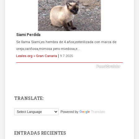
ADOPCIÓN URGENTE GATA TEROR GRAN CANARIA
El ayuntamiento se va a llevar a Los Gatos callejeros de la zona los
próximos días, ella incluida...
Leales.org » Gran Canaria
|
9.7.2025
TRANSLATE:
Gato manso encontrado
Powered by
Translate
Este gato macho ha aparecido en la calle hace menos de un mes,
es muy manso y extremadamente cari...
Leales.org » Gran Canaria
|
9.7.2025
ENTRADAS RECIENTES