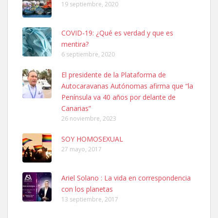
19 septiembre, 2020
COVID-19: ¿Qué es verdad y que es
mentira?
6 septiembre, 2020
Ninfa perdida
El presidente de la Plataforma de
El día 5 se los perdió una ninfa papillera, asustada tiene miedo a la
Autocaravanas Autónomas afirma que “la
calle, se perdió por la zon...
Península va 40 años por delante de
Leales.org » Gran Canaria
|
6.7.2025
Canarias”
26 noviembre, 2023
SOY HOMOSEXUAL
27 mayo, 2017
Ariel Solano : La vida en correspondencia
Adopcion
con los planetas
Busco casa de acogida para mi perrita ya que por temas de trabajo
13 septiembre, 2017
no la puedo tener. Solo gente r...
Leales.org » Gran Canaria
|
4.7.2025