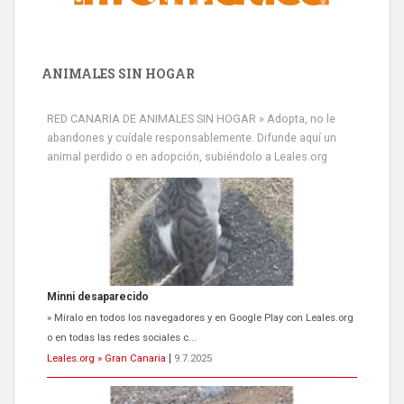
ANIMALES SIN HOGAR
RED CANARIA DE ANIMALES SIN HOGAR » Adopta, no le
abandones y cuídale responsablemente. Difunde aquí un
animal perdido o en adopción, subiéndolo a Leales.org
Siami Perdida
Se llama Siami,es hembra de 4 años,esterilizada con marca de
oreja,cariñosa,mimosa pero miedosa,e...
Leales.org » Gran Canaria
|
9.7.2025