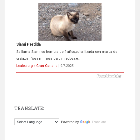
Siami Perdida
Se llama Siami,es hembra de 4 años,esterilizada con marca de
oreja,cariñosa,mimosa pero miedosa,e...
Leales.org » Gran Canaria
|
9.7.2025
TRANSLATE:
ADOPCIÓN URGENTE GATA TEROR GRAN CANARIA
Powered by
Translate
El ayuntamiento se va a llevar a Los Gatos callejeros de la zona los
próximos días, ella incluida...
Leales.org » Gran Canaria
|
9.7.2025