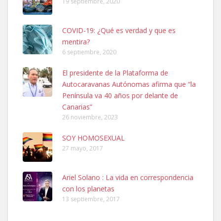
19 septiembre, 2020
Leales.org » Gran Canaria
|
6.7.2025
COVID-19: ¿Qué es verdad y que es
mentira?
6 septiembre, 2020
El presidente de la Plataforma de
Autocaravanas Autónomas afirma que “la
SHIBA PERDIDO AVDA JOSE MESA Y LOPEZ
Península va 40 años por delante de
PERRO MACHO RAZA SHIBA CON MICROCHIP PERDIDO HOY
Canarias”
06/07/2025 ZONA MESA Y LOPEZ. ES MUY ASUSTADIZO
26 noviembre, 2023
Leales.org » Gran Canaria
|
6.7.2025
SOY HOMOSEXUAL
27 mayo, 2017
Ariel Solano : La vida en correspondencia
con los planetas
Ninfa perdida
13 septiembre, 2017
El día 5 se los perdió una ninfa papillera, asustada tiene miedo a la
calle, se perdió por la zon...