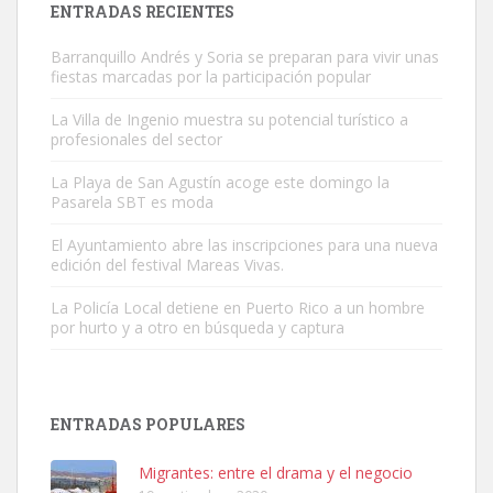
ENTRADAS RECIENTES
Barranquillo Andrés y Soria se preparan para vivir unas
fiestas marcadas por la participación popular
La Villa de Ingenio muestra su potencial turístico a
profesionales del sector
Gato manso encontrado
La Playa de San Agustín acoge este domingo la
Este gato macho ha aparecido en la calle hace menos de un mes,
Pasarela SBT es moda
es muy manso y extremadamente cari...
El Ayuntamiento abre las inscripciones para una nueva
Leales.org » Gran Canaria
|
9.7.2025
edición del festival Mareas Vivas.
La Policía Local detiene en Puerto Rico a un hombre
por hurto y a otro en búsqueda y captura
ENTRADAS POPULARES
Adopción urgente
Busco adopción responsable para mi perra. Pastor alemán,
Migrantes: entre el drama y el negocio
hembra, 4 años. Por motivos personales ...