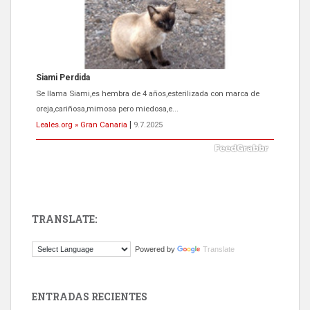
Siami Perdida
Se llama Siami,es hembra de 4 años,esterilizada con marca de
oreja,cariñosa,mimosa pero miedosa,e...
Leales.org » Gran Canaria
|
9.7.2025
TRANSLATE:
ADOPCIÓN URGENTE GATA TEROR GRAN CANARIA
Powered by
Translate
El ayuntamiento se va a llevar a Los Gatos callejeros de la zona los
próximos días, ella incluida...
Leales.org » Gran Canaria
|
9.7.2025
ENTRADAS RECIENTES