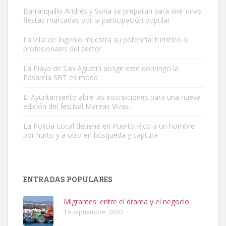
Barranquillo Andrés y Soria se preparan para vivir unas
fiestas marcadas por la participación popular
La Villa de Ingenio muestra su potencial turístico a
profesionales del sector
Gato manso encontrado
La Playa de San Agustín acoge este domingo la
Este gato macho ha aparecido en la calle hace menos de un mes,
Pasarela SBT es moda
es muy manso y extremadamente cari...
El Ayuntamiento abre las inscripciones para una nueva
Leales.org » Gran Canaria
|
9.7.2025
edición del festival Mareas Vivas.
La Policía Local detiene en Puerto Rico a un hombre
por hurto y a otro en búsqueda y captura
ENTRADAS POPULARES
Adopción urgente
Busco adopción responsable para mi perra. Pastor alemán,
Migrantes: entre el drama y el negocio
hembra, 4 años. Por motivos personales ...
19 septiembre, 2020
Leales.org » Gran Canaria
|
6.7.2025