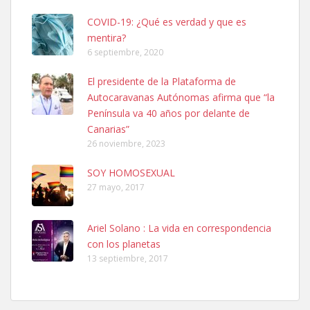
COVID-19: ¿Qué es verdad y que es
mentira?
6 septiembre, 2020
El presidente de la Plataforma de
Autocaravanas Autónomas afirma que “la
SHIBA PERDIDO AVDA JOSE MESA Y LOPEZ
Península va 40 años por delante de
PERRO MACHO RAZA SHIBA CON MICROCHIP PERDIDO HOY
Canarias”
06/07/2025 ZONA MESA Y LOPEZ. ES MUY ASUSTADIZO
26 noviembre, 2023
Leales.org » Gran Canaria
|
6.7.2025
SOY HOMOSEXUAL
27 mayo, 2017
Ariel Solano : La vida en correspondencia
con los planetas
Ninfa perdida
13 septiembre, 2017
El día 5 se los perdió una ninfa papillera, asustada tiene miedo a la
calle, se perdió por la zon...
Leales.org » Gran Canaria
|
6.7.2025