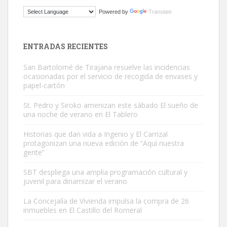
ADOPCIÓN URGENTE GATA TEROR GRAN CANARIA
Powered by
Translate
El ayuntamiento se va a llevar a Los Gatos callejeros de la zona los
próximos días, ella incluida...
Leales.org » Gran Canaria
|
9.7.2025
ENTRADAS RECIENTES
San Bartolomé de Tirajana resuelve las incidencias
ocasionadas por el servicio de recogida de envases y
papel-cartón
St. Pedro y Siroko amenizan este sábado El sueño de
una noche de verano en El Tablero
Gato manso encontrado
Este gato macho ha aparecido en la calle hace menos de un mes,
Historias que dan vida a Ingenio y El Carrizal
protagonizan una nueva edición de “Aquí nuestra
es muy manso y extremadamente cari...
gente”
Leales.org » Gran Canaria
|
9.7.2025
SBT despliega una amplia programación cultural y
juvenil para dinamizar el verano
La Concejalía de Vivienda impulsa la compra de 26
inmuebles en El Castillo del Romeral