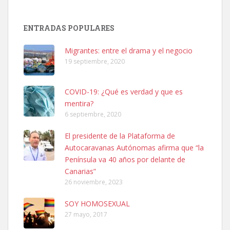
Adopción urgente
Busco adopción responsable para mi perra. Pastor alemán,
ENTRADAS POPULARES
hembra, 4 años. Por motivos personales ...
Leales.org » Gran Canaria
|
6.7.2025
Migrantes: entre el drama y el negocio
19 septiembre, 2020
COVID-19: ¿Qué es verdad y que es
mentira?
6 septiembre, 2020
SHIBA PERDIDO AVDA JOSE MESA Y LOPEZ
El presidente de la Plataforma de
PERRO MACHO RAZA SHIBA CON MICROCHIP PERDIDO HOY
Autocaravanas Autónomas afirma que “la
06/07/2025 ZONA MESA Y LOPEZ. ES MUY ASUSTADIZO
Península va 40 años por delante de
Leales.org » Gran Canaria
|
6.7.2025
Canarias”
26 noviembre, 2023
SOY HOMOSEXUAL
27 mayo, 2017