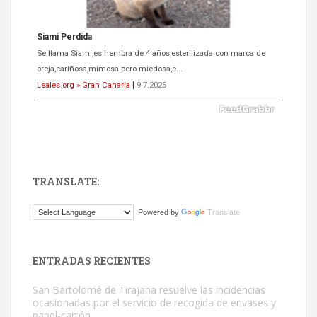
Siami Perdida
Se llama Siami,es hembra de 4 años,esterilizada con marca de
oreja,cariñosa,mimosa pero miedosa,e...
Leales.org » Gran Canaria
|
9.7.2025
TRANSLATE:
ADOPCIÓN URGENTE GATA TEROR GRAN CANARIA
Powered by
Translate
El ayuntamiento se va a llevar a Los Gatos callejeros de la zona los
próximos días, ella incluida...
Leales.org » Gran Canaria
|
9.7.2025
ENTRADAS RECIENTES
San Bartolomé de Tirajana resuelve las incidencias
ocasionadas por el servicio de recogida de envases y
papel-cartón