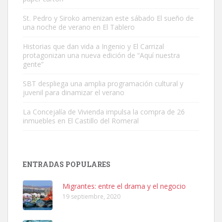
St. Pedro y Siroko amenizan este sábado El sueño de
una noche de verano en El Tablero
Gato manso encontrado
Este gato macho ha aparecido en la calle hace menos de un mes,
Historias que dan vida a Ingenio y El Carrizal
protagonizan una nueva edición de “Aquí nuestra
es muy manso y extremadamente cari...
gente”
Leales.org » Gran Canaria
|
9.7.2025
SBT despliega una amplia programación cultural y
juvenil para dinamizar el verano
La Concejalía de Vivienda impulsa la compra de 26
inmuebles en El Castillo del Romeral
Adopción urgente
Busco adopción responsable para mi perra. Pastor alemán,
ENTRADAS POPULARES
hembra, 4 años. Por motivos personales ...
Leales.org » Gran Canaria
|
6.7.2025
Migrantes: entre el drama y el negocio
19 septiembre, 2020