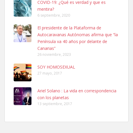
COVID-19: ¿Qué es verdad y que es
mentira?
6 septiembre, 2020
SHIBA PERDIDO AVDA JOSE MESA Y LOPEZ
El presidente de la Plataforma de
PERRO MACHO RAZA SHIBA CON MICROCHIP PERDIDO HOY
Autocaravanas Autónomas afirma que “la
06/07/2025 ZONA MESA Y LOPEZ. ES MUY ASUSTADIZO
Península va 40 años por delante de
Leales.org » Gran Canaria
|
6.7.2025
Canarias”
26 noviembre, 2023
SOY HOMOSEXUAL
27 mayo, 2017
Ariel Solano : La vida en correspondencia
Ninfa perdida
con los planetas
El día 5 se los perdió una ninfa papillera, asustada tiene miedo a la
13 septiembre, 2017
calle, se perdió por la zon...
Leales.org » Gran Canaria
|
6.7.2025