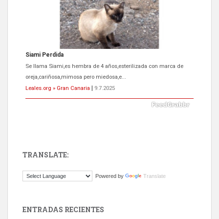
Siami Perdida
Se llama Siami,es hembra de 4 años,esterilizada con marca de
oreja,cariñosa,mimosa pero miedosa,e...
Leales.org » Gran Canaria
|
9.7.2025
TRANSLATE:
ADOPCIÓN URGENTE GATA TEROR GRAN CANARIA
Powered by
Translate
El ayuntamiento se va a llevar a Los Gatos callejeros de la zona los
próximos días, ella incluida...
Leales.org » Gran Canaria
|
9.7.2025
ENTRADAS RECIENTES