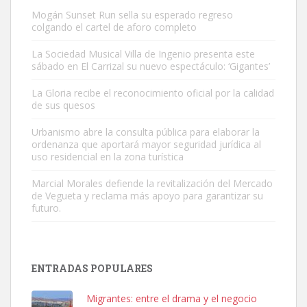
Mogán Sunset Run sella su esperado regreso
colgando el cartel de aforo completo
La Sociedad Musical Villa de Ingenio presenta este
sábado en El Carrizal su nuevo espectáculo: ‘Gigantes’
Gato manso encontrado
La Gloria recibe el reconocimiento oficial por la calidad
Este gato macho ha aparecido en la calle hace menos de un mes,
de sus quesos
es muy manso y extremadamente cari...
Urbanismo abre la consulta pública para elaborar la
Leales.org » Gran Canaria
|
9.7.2025
ordenanza que aportará mayor seguridad jurídica al
uso residencial en la zona turística
Marcial Morales defiende la revitalización del Mercado
de Vegueta y reclama más apoyo para garantizar su
futuro.
Adopción urgente
Busco adopción responsable para mi perra. Pastor alemán,
ENTRADAS POPULARES
hembra, 4 años. Por motivos personales ...
Leales.org » Gran Canaria
|
6.7.2025
Migrantes: entre el drama y el negocio