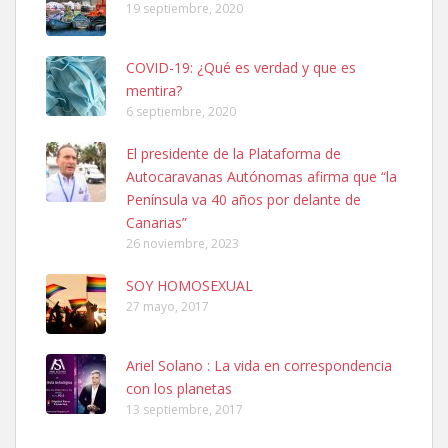
19 septiembre, 2020
COVID-19: ¿Qué es verdad y que es
mentira?
6 septiembre, 2020
SHIBA PERDIDO AVDA JOSE MESA Y LOPEZ
El presidente de la Plataforma de
PERRO MACHO RAZA SHIBA CON MICROCHIP PERDIDO HOY
Autocaravanas Autónomas afirma que “la
06/07/2025 ZONA MESA Y LOPEZ. ES MUY ASUSTADIZO
Península va 40 años por delante de
Leales.org » Gran Canaria
|
6.7.2025
Canarias”
26 noviembre, 2023
SOY HOMOSEXUAL
27 mayo, 2017
Ariel Solano : La vida en correspondencia
Ninfa perdida
con los planetas
El día 5 se los perdió una ninfa papillera, asustada tiene miedo a la
13 septiembre, 2017
calle, se perdió por la zon...
Leales.org » Gran Canaria
|
6.7.2025