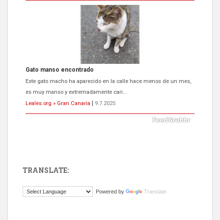
Gato manso encontrado
Este gato macho ha aparecido en la calle hace menos de un mes,
es muy manso y extremadamente cari...
Leales.org » Gran Canaria
|
9.7.2025
TRANSLATE:
Adopción urgente
Powered by
Translate
Busco adopción responsable para mi perra. Pastor alemán,
hembra, 4 años. Por motivos personales ...
Leales.org » Gran Canaria
|
6.7.2025