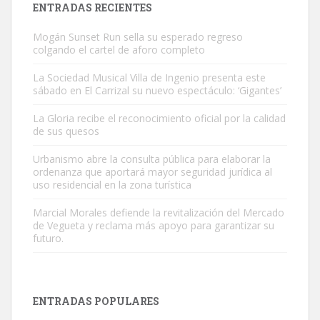
ENTRADAS RECIENTES
Mogán Sunset Run sella su esperado regreso
colgando el cartel de aforo completo
La Sociedad Musical Villa de Ingenio presenta este
sábado en El Carrizal su nuevo espectáculo: ‘Gigantes’
SHIBA PERDIDO AVDA JOSE MESA Y LOPEZ
La Gloria recibe el reconocimiento oficial por la calidad
PERRO MACHO RAZA SHIBA CON MICROCHIP PERDIDO HOY
de sus quesos
06/07/2025 ZONA MESA Y LOPEZ. ES MUY ASUSTADIZO
Urbanismo abre la consulta pública para elaborar la
Leales.org » Gran Canaria
|
6.7.2025
ordenanza que aportará mayor seguridad jurídica al
uso residencial en la zona turística
Marcial Morales defiende la revitalización del Mercado
de Vegueta y reclama más apoyo para garantizar su
futuro.
Ninfa perdida
El día 5 se los perdió una ninfa papillera, asustada tiene miedo a la
ENTRADAS POPULARES
calle, se perdió por la zon...