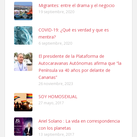
Leales.org » Gran Canaria
|
6.7.2025
Migrantes: entre el drama y el negocio
19 septiembre, 2020
COVID-19: ¿Qué es verdad y que es
mentira?
6 septiembre, 2020
Adopcion
El presidente de la Plataforma de
Busco casa de acogida para mi perrita ya que por temas de trabajo
Autocaravanas Autónomas afirma que “la
no la puedo tener. Solo gente r...
Península va 40 años por delante de
Leales.org » Gran Canaria
|
4.7.2025
Canarias”
26 noviembre, 2023
SOY HOMOSEXUAL
27 mayo, 2017
Ariel Solano : La vida en correspondencia
Gata joven encontrada
con los planetas
Gata joven encontrada en zona calle San Bernardo de Las Palmas
13 septiembre, 2017
de Gran Canaria. Es una gata castr...