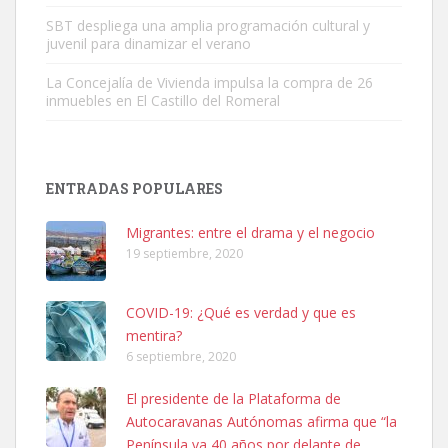
Leales.org » Gran Canaria
|
6.7.2025
SBT despliega una amplia programación cultural y
juvenil para dinamizar el verano
La Concejalía de Vivienda impulsa la compra de 26
inmuebles en El Castillo del Romeral
SHIBA PERDIDO AVDA JOSE MESA Y LOPEZ
ENTRADAS POPULARES
PERRO MACHO RAZA SHIBA CON MICROCHIP PERDIDO HOY
06/07/2025 ZONA MESA Y LOPEZ. ES MUY ASUSTADIZO
Migrantes: entre el drama y el negocio
Leales.org » Gran Canaria
|
6.7.2025
19 septiembre, 2020
COVID-19: ¿Qué es verdad y que es
mentira?
6 septiembre, 2020
El presidente de la Plataforma de
Ninfa perdida
Autocaravanas Autónomas afirma que “la
El día 5 se los perdió una ninfa papillera, asustada tiene miedo a la
Península va 40 años por delante de