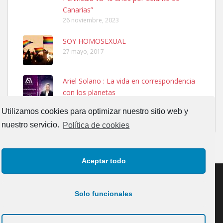
calle, se perdió por la zon...
Canarias”
Leales.org » Gran Canaria
|
6.7.2025
26 noviembre, 2023
SOY HOMOSEXUAL
27 mayo, 2017
Ariel Solano : La vida en correspondencia
con los planetas
Adopcion
13 septiembre, 2017
Busco casa de acogida para mi perrita ya que por temas de trabajo
Utilizamos cookies para optimizar nuestro sitio web y
no la puedo tener. Solo gente r...
nuestro servicio.
Política de cookies
Leales.org » Gran Canaria
|
4.7.2025
Aceptar todo
Solo funcionales
CONTACTO
AVISO LEGAL
POLÍTICA DE PRIVACIDAD
Gata joven encontrada
Gata joven encontrada en zona calle San Bernardo de Las Palmas