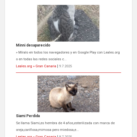
Siami Perdida
Se llama Siami,es hembra de 4 años,esterilizada con marca de
oreja,cariñosa,mimosa pero miedosa,e...
Leales.org » Gran Canaria
|
9.7.2025
ADOPCIÓN URGENTE GATA TEROR GRAN CANARIA
El ayuntamiento se va a llevar a Los Gatos callejeros de la zona los
próximos días, ella incluida...
Leales.org » Gran Canaria
|
9.7.2025