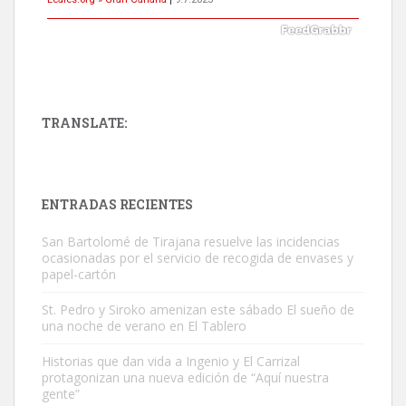
TRANSLATE:
Gato manso encontrado
Este gato macho ha aparecido en la calle hace menos de un mes,
es muy manso y extremadamente cari...
ENTRADAS RECIENTES
Leales.org » Gran Canaria
|
9.7.2025
San Bartolomé de Tirajana resuelve las incidencias
ocasionadas por el servicio de recogida de envases y
papel-cartón
St. Pedro y Siroko amenizan este sábado El sueño de
una noche de verano en El Tablero
Adopción urgente
Historias que dan vida a Ingenio y El Carrizal
protagonizan una nueva edición de “Aquí nuestra
Busco adopción responsable para mi perra. Pastor alemán,
gente”
hembra, 4 años. Por motivos personales ...