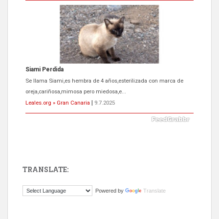
Siami Perdida
Se llama Siami,es hembra de 4 años,esterilizada con marca de
oreja,cariñosa,mimosa pero miedosa,e...
Leales.org » Gran Canaria
|
9.7.2025
ADOPCIÓN URGENTE GATA TEROR GRAN CANARIA
El ayuntamiento se va a llevar a Los Gatos callejeros de la zona los
próximos días, ella incluida...
Leales.org » Gran Canaria
|
9.7.2025
TRANSLATE:
Powered by
Translate