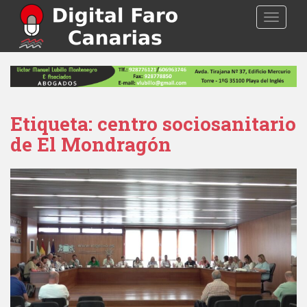
S
TOGGLE
k
i
p
t
o
m
a
Etiqueta: centro sociosanitario
i
de El Mondragón
n
c
o
n
t
e
n
t