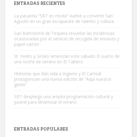
ENTRADAS RECIENTES
Gato manso encontrado
Este gato macho ha aparecido en la calle hace menos de un mes,
La pasarela “SBT es moda” vuelve a convertir San
Agustín en un gran escaparate de talento y cultura.
es muy manso y extremadamente cari...
Leales.org » Gran Canaria
|
9.7.2025
San Bartolomé de Tirajana resuelve las incidencias
ocasionadas por el servicio de recogida de envases y
papel-cartón
St. Pedro y Siroko amenizan este sábado El sueño de
una noche de verano en El Tablero
Historias que dan vida a Ingenio y El Carrizal
Adopción urgente
protagonizan una nueva edición de “Aquí nuestra
gente”
Busco adopción responsable para mi perra. Pastor alemán,
hembra, 4 años. Por motivos personales ...
SBT despliega una amplia programación cultural y
Leales.org » Gran Canaria
|
6.7.2025
juvenil para dinamizar el verano
ENTRADAS POPULARES