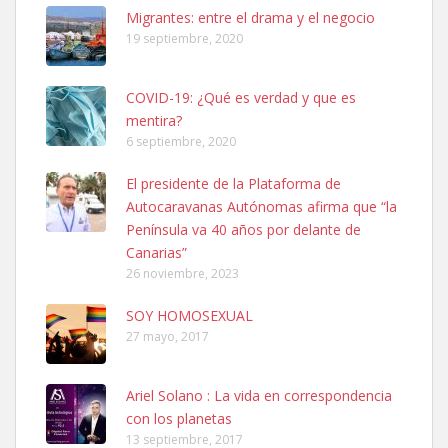
Migrantes: entre el drama y el negocio
SHIBA PERDIDO AVDA JOSE MESA Y LOPEZ
19 septiembre, 2020
PERRO MACHO RAZA SHIBA CON MICROCHIP PERDIDO HOY
06/07/2025 ZONA MESA Y LOPEZ. ES MUY ASUSTADIZO
COVID-19: ¿Qué es verdad y que es
Leales.org » Gran Canaria
|
6.7.2025
mentira?
6 septiembre, 2020
El presidente de la Plataforma de
Autocaravanas Autónomas afirma que “la
Península va 40 años por delante de
Canarias”
Ninfa perdida
26 noviembre, 2023
El día 5 se los perdió una ninfa papillera, asustada tiene miedo a la
calle, se perdió por la zon...
SOY HOMOSEXUAL
27 mayo, 2017
Leales.org » Gran Canaria
|
6.7.2025
Ariel Solano : La vida en correspondencia
con los planetas
13 septiembre, 2017