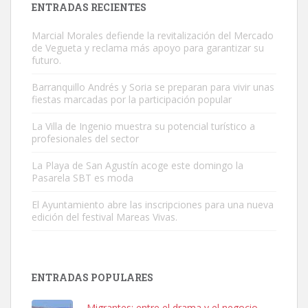
ENTRADAS RECIENTES
Marcial Morales defiende la revitalización del Mercado
de Vegueta y reclama más apoyo para garantizar su
futuro.
Barranquillo Andrés y Soria se preparan para vivir unas
fiestas marcadas por la participación popular
Gato manso encontrado
Este gato macho ha aparecido en la calle hace menos de un mes,
La Villa de Ingenio muestra su potencial turístico a
profesionales del sector
es muy manso y extremadamente cari...
Leales.org » Gran Canaria
|
9.7.2025
La Playa de San Agustín acoge este domingo la
Pasarela SBT es moda
El Ayuntamiento abre las inscripciones para una nueva
edición del festival Mareas Vivas.
Adopción urgente
ENTRADAS POPULARES
Busco adopción responsable para mi perra. Pastor alemán,
hembra, 4 años. Por motivos personales ...
Migrantes: entre el drama y el negocio