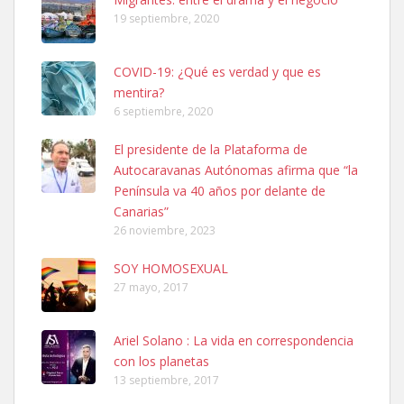
Leales.org » Gran Canaria
|
6.7.2025
19 septiembre, 2020
COVID-19: ¿Qué es verdad y que es
mentira?
6 septiembre, 2020
El presidente de la Plataforma de
SHIBA PERDIDO AVDA JOSE MESA Y LOPEZ
Autocaravanas Autónomas afirma que “la
PERRO MACHO RAZA SHIBA CON MICROCHIP PERDIDO HOY
Península va 40 años por delante de
06/07/2025 ZONA MESA Y LOPEZ. ES MUY ASUSTADIZO
Canarias”
Leales.org » Gran Canaria
|
6.7.2025
26 noviembre, 2023
SOY HOMOSEXUAL
27 mayo, 2017
Ariel Solano : La vida en correspondencia
con los planetas
Ninfa perdida
13 septiembre, 2017
El día 5 se los perdió una ninfa papillera, asustada tiene miedo a la
calle, se perdió por la zon...