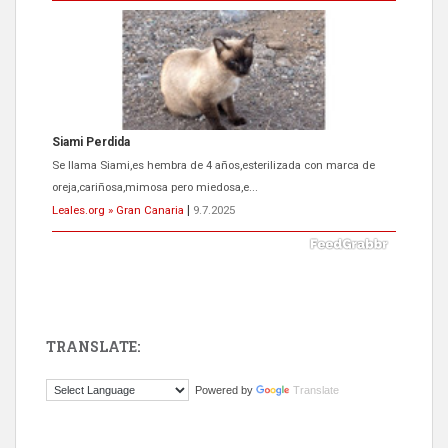
Siami Perdida
Se llama Siami,es hembra de 4 años,esterilizada con marca de
oreja,cariñosa,mimosa pero miedosa,e...
Leales.org » Gran Canaria
|
9.7.2025
TRANSLATE:
ADOPCIÓN URGENTE GATA TEROR GRAN CANARIA
Powered by
Translate
El ayuntamiento se va a llevar a Los Gatos callejeros de la zona los
próximos días, ella incluida...
Leales.org » Gran Canaria
|
9.7.2025