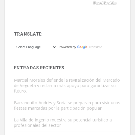
TRANSLATE:
ADOPCIÓN URGENTE GATA TEROR GRAN CANARIA
Powered by
Translate
El ayuntamiento se va a llevar a Los Gatos callejeros de la zona los
próximos días, ella incluida...
Leales.org » Gran Canaria
|
9.7.2025
ENTRADAS RECIENTES
Marcial Morales defiende la revitalización del Mercado
de Vegueta y reclama más apoyo para garantizar su
futuro.
Barranquillo Andrés y Soria se preparan para vivir unas
fiestas marcadas por la participación popular
Gato manso encontrado
Este gato macho ha aparecido en la calle hace menos de un mes,
La Villa de Ingenio muestra su potencial turístico a
profesionales del sector
es muy manso y extremadamente cari...
Leales.org » Gran Canaria
|
9.7.2025