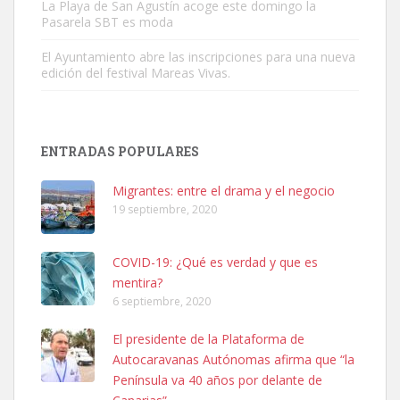
La Playa de San Agustín acoge este domingo la
Pasarela SBT es moda
El Ayuntamiento abre las inscripciones para una nueva
edición del festival Mareas Vivas.
Adopción urgente
ENTRADAS POPULARES
Busco adopción responsable para mi perra. Pastor alemán,
hembra, 4 años. Por motivos personales ...
Migrantes: entre el drama y el negocio
Leales.org » Gran Canaria
|
6.7.2025
19 septiembre, 2020
COVID-19: ¿Qué es verdad y que es
mentira?
6 septiembre, 2020
El presidente de la Plataforma de
SHIBA PERDIDO AVDA JOSE MESA Y LOPEZ
Autocaravanas Autónomas afirma que “la
PERRO MACHO RAZA SHIBA CON MICROCHIP PERDIDO HOY
Península va 40 años por delante de
06/07/2025 ZONA MESA Y LOPEZ. ES MUY ASUSTADIZO