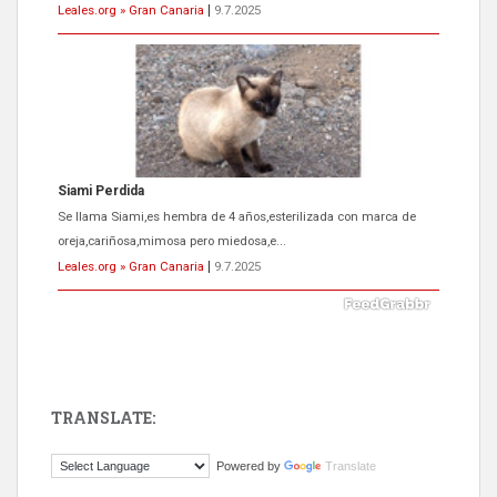
Leales.org » Gran Canaria
|
9.7.2025
ADOPCIÓN URGENTE GATA TEROR GRAN CANARIA
El ayuntamiento se va a llevar a Los Gatos callejeros de la zona los
próximos días, ella incluida...
Leales.org » Gran Canaria
|
9.7.2025
TRANSLATE:
Gato manso encontrado
Powered by
Translate
Este gato macho ha aparecido en la calle hace menos de un mes,