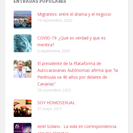
ENTRADAS POPULARES
06/07/2025 ZONA MESA Y LOPEZ. ES MUY ASUSTADIZO
Leales.org » Gran Canaria
|
6.7.2025
Migrantes: entre el drama y el negocio
19 septiembre, 2020
COVID-19: ¿Qué es verdad y que es
mentira?
6 septiembre, 2020
Ninfa perdida
El presidente de la Plataforma de
El día 5 se los perdió una ninfa papillera, asustada tiene miedo a la
Autocaravanas Autónomas afirma que “la
calle, se perdió por la zon...
Península va 40 años por delante de
Leales.org » Gran Canaria
|
6.7.2025
Canarias”
26 noviembre, 2023
SOY HOMOSEXUAL
27 mayo, 2017
Ariel Solano : La vida en correspondencia
Adopcion