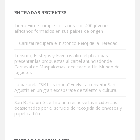
es muy manso y extremadamente cari...
Leales.org » Gran Canaria
|
9.7.2025
ENTRADAS RECIENTES
Tierra Firme cumple dos años con 400 jóvenes
africanos formados en sus países de origen
El Carrizal recupera el histórico Reloj de la Heredad
Turismo, Festejos y Eventos abre el plazo para
Adopción urgente
presentar las propuestas al cartel anunciador del
Busco adopción responsable para mi perra. Pastor alemán,
Carnaval de Maspalomas, dedicado a ‘Un Mundo de
Juguetes’
hembra, 4 años. Por motivos personales ...
Leales.org » Gran Canaria
|
6.7.2025
La pasarela “SBT es moda” vuelve a convertir San
Agustín en un gran escaparate de talento y cultura.
San Bartolomé de Tirajana resuelve las incidencias
ocasionadas por el servicio de recogida de envases y
papel-cartón
SHIBA PERDIDO AVDA JOSE MESA Y LOPEZ
PERRO MACHO RAZA SHIBA CON MICROCHIP PERDIDO HOY