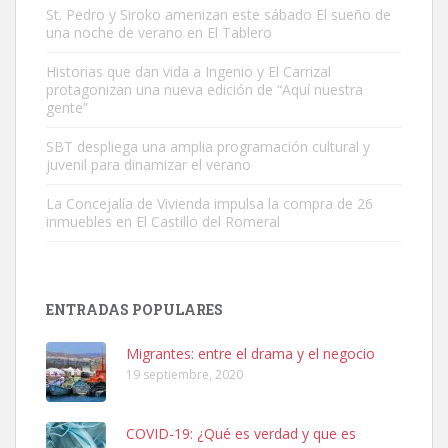
St. Pedro y Siroko amenizan este sábado El sueño de
una noche de verano en El Tablero
Gato manso encontrado
Historias que dan vida a Ingenio y El Carrizal
protagonizan una nueva edición de “Aquí nuestra
Este gato macho ha aparecido en la calle hace menos de un mes,
gente”
es muy manso y extremadamente cari...
Leales.org » Gran Canaria
|
9.7.2025
SBT despliega una amplia programación cultural y
juvenil para dinamizar el verano
La Concejalía de Vivienda impulsa la compra de 26
inmuebles en El Castillo del Romeral
Adopción urgente
ENTRADAS POPULARES
Busco adopción responsable para mi perra. Pastor alemán,
hembra, 4 años. Por motivos personales ...
Migrantes: entre el drama y el negocio
Leales.org » Gran Canaria
|
6.7.2025
19 septiembre, 2020
COVID-19: ¿Qué es verdad y que es