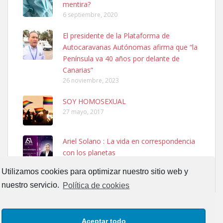
mentira?
6 septiembre, 2020
El presidente de la Plataforma de
SHIBA PERDIDO AVDA JOSE MESA Y LOPEZ
Autocaravanas Autónomas afirma que “la
PERRO MACHO RAZA SHIBA CON MICROCHIP PERDIDO HOY
Península va 40 años por delante de
06/07/2025 ZONA MESA Y LOPEZ. ES MUY ASUSTADIZO
Canarias”
Leales.org » Gran Canaria
|
6.7.2025
26 noviembre, 2023
SOY HOMOSEXUAL
27 mayo, 2017
Ariel Solano : La vida en correspondencia
con los planetas
Ninfa perdida
13 septiembre, 2017
El día 5 se los perdió una ninfa papillera, asustada tiene miedo a la
Utilizamos cookies para optimizar nuestro sitio web y
calle, se perdió por la zon...
nuestro servicio.
Política de cookies
Leales.org » Gran Canaria
|
6.7.2025
Aceptar todo