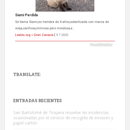
Siami Perdida
Se llama Siami,es hembra de 4 años,esterilizada con marca de
oreja,cariñosa,mimosa pero miedosa,e...
Leales.org » Gran Canaria
|
9.7.2025
TRANSLATE:
ADOPCIÓN URGENTE GATA TEROR GRAN CANARIA
El ayuntamiento se va a llevar a Los Gatos callejeros de la zona los
próximos días, ella incluida...
ENTRADAS RECIENTES
Leales.org » Gran Canaria
|
9.7.2025
San Bartolomé de Tirajana resuelve las incidencias
ocasionadas por el servicio de recogida de envases y
papel-cartón