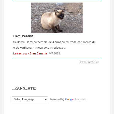
Siami Perdida
Se llama Siami,es hembra de 4 años,esterilizada con marca de
oreja,cariñosa,mimosa pero miedosa,e...
Leales.org » Gran Canaria
|
9.7.2025
TRANSLATE:
ADOPCIÓN URGENTE GATA TEROR GRAN CANARIA
Powered by
Translate
El ayuntamiento se va a llevar a Los Gatos callejeros de la zona los
próximos días, ella incluida...
Leales.org » Gran Canaria
|
9.7.2025