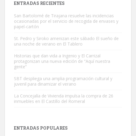
ENTRADAS RECIENTES
San Bartolomé de Tirajana resuelve las incidencias
ocasionadas por el servicio de recogida de envases y
papel-cartón
St. Pedro y Siroko amenizan este sábado El sueño de
una noche de verano en El Tablero
Gato manso encontrado
Este gato macho ha aparecido en la calle hace menos de un mes,
Historias que dan vida a Ingenio y El Carrizal
protagonizan una nueva edición de “Aquí nuestra
es muy manso y extremadamente cari...
gente”
Leales.org » Gran Canaria
|
9.7.2025
SBT despliega una amplia programación cultural y
juvenil para dinamizar el verano
La Concejalía de Vivienda impulsa la compra de 26
inmuebles en El Castillo del Romeral
Adopción urgente
Busco adopción responsable para mi perra. Pastor alemán,
ENTRADAS POPULARES
hembra, 4 años. Por motivos personales ...