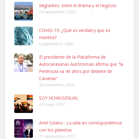
Leales.org » Gran Canaria
|
6.7.2025
Migrantes: entre el drama y el negocio
19 septiembre, 2020
COVID-19: ¿Qué es verdad y que es
mentira?
6 septiembre, 2020
SHIBA PERDIDO AVDA JOSE MESA Y LOPEZ
El presidente de la Plataforma de
PERRO MACHO RAZA SHIBA CON MICROCHIP PERDIDO HOY
Autocaravanas Autónomas afirma que “la
06/07/2025 ZONA MESA Y LOPEZ. ES MUY ASUSTADIZO
Península va 40 años por delante de
Leales.org » Gran Canaria
|
6.7.2025
Canarias”
26 noviembre, 2023
SOY HOMOSEXUAL
27 mayo, 2017
Ariel Solano : La vida en correspondencia
Ninfa perdida
con los planetas
El día 5 se los perdió una ninfa papillera, asustada tiene miedo a la
13 septiembre, 2017
calle, se perdió por la zon...