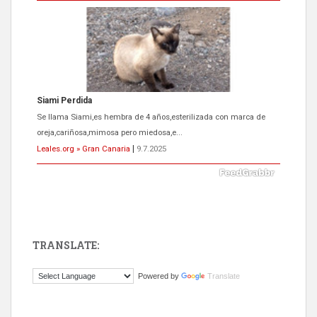
Siami Perdida
Se llama Siami,es hembra de 4 años,esterilizada con marca de
oreja,cariñosa,mimosa pero miedosa,e...
Leales.org » Gran Canaria
|
9.7.2025
TRANSLATE:
ADOPCIÓN URGENTE GATA TEROR GRAN CANARIA
Powered by
Translate
El ayuntamiento se va a llevar a Los Gatos callejeros de la zona los
próximos días, ella incluida...
Leales.org » Gran Canaria
|
9.7.2025