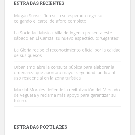
ENTRADAS RECIENTES
Mogán Sunset Run sella su esperado regreso
colgando el cartel de aforo completo
La Sociedad Musical Villa de Ingenio presenta este
sábado en El Carrizal su nuevo espectáculo: ‘Gigantes’
Gato manso encontrado
La Gloria recibe el reconocimiento oficial por la calidad
Este gato macho ha aparecido en la calle hace menos de un mes,
de sus quesos
es muy manso y extremadamente cari...
Urbanismo abre la consulta pública para elaborar la
Leales.org » Gran Canaria
|
9.7.2025
ordenanza que aportará mayor seguridad jurídica al
uso residencial en la zona turística
Marcial Morales defiende la revitalización del Mercado
de Vegueta y reclama más apoyo para garantizar su
futuro.
Adopción urgente
Busco adopción responsable para mi perra. Pastor alemán,
ENTRADAS POPULARES
hembra, 4 años. Por motivos personales ...