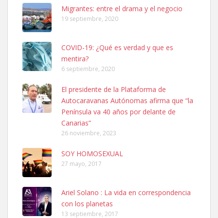
Leales.org » Gran Canaria
|
6.7.2025
Migrantes: entre el drama y el negocio
19 septiembre, 2020
COVID-19: ¿Qué es verdad y que es
mentira?
6 septiembre, 2020
SHIBA PERDIDO AVDA JOSE MESA Y LOPEZ
El presidente de la Plataforma de
PERRO MACHO RAZA SHIBA CON MICROCHIP PERDIDO HOY
Autocaravanas Autónomas afirma que “la
06/07/2025 ZONA MESA Y LOPEZ. ES MUY ASUSTADIZO
Península va 40 años por delante de
Leales.org » Gran Canaria
|
6.7.2025
Canarias”
26 noviembre, 2023
SOY HOMOSEXUAL
27 mayo, 2017
Ariel Solano : La vida en correspondencia
Ninfa perdida
con los planetas
El día 5 se los perdió una ninfa papillera, asustada tiene miedo a la
13 septiembre, 2017
calle, se perdió por la zon...