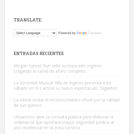
TRANSLATE:
ADOPCIÓN URGENTE GATA TEROR GRAN CANARIA
Powered by
Translate
El ayuntamiento se va a llevar a Los Gatos callejeros de la zona los
próximos días, ella incluida...
Leales.org » Gran Canaria
|
9.7.2025
ENTRADAS RECIENTES
Mogán Sunset Run sella su esperado regreso
colgando el cartel de aforo completo
La Sociedad Musical Villa de Ingenio presenta este
sábado en El Carrizal su nuevo espectáculo: ‘Gigantes’
Gato manso encontrado
La Gloria recibe el reconocimiento oficial por la calidad
Este gato macho ha aparecido en la calle hace menos de un mes,
de sus quesos
es muy manso y extremadamente cari...
Urbanismo abre la consulta pública para elaborar la
Leales.org » Gran Canaria
|
9.7.2025
ordenanza que aportará mayor seguridad jurídica al
uso residencial en la zona turística