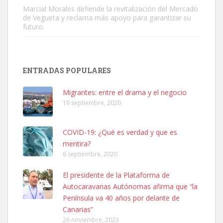
Marcial Morales defiende la revitalización del Mercado
de Vegueta y reclama más apoyo para garantizar su
futuro.
Adopción urgente
Busco adopción responsable para mi perra. Pastor alemán,
ENTRADAS POPULARES
hembra, 4 años. Por motivos personales ...
Leales.org » Gran Canaria
|
6.7.2025
Migrantes: entre el drama y el negocio
19 septiembre, 2020
COVID-19: ¿Qué es verdad y que es
mentira?
6 septiembre, 2020
SHIBA PERDIDO AVDA JOSE MESA Y LOPEZ
El presidente de la Plataforma de
PERRO MACHO RAZA SHIBA CON MICROCHIP PERDIDO HOY
Autocaravanas Autónomas afirma que “la
06/07/2025 ZONA MESA Y LOPEZ. ES MUY ASUSTADIZO
Península va 40 años por delante de
Leales.org » Gran Canaria
|
6.7.2025
Canarias”
26 noviembre, 2023