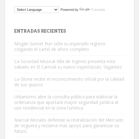
Gato manso encontrado
Powered by
Translate
Este gato macho ha aparecido en la calle hace menos de un mes,
es muy manso y extremadamente cari...
Leales.org » Gran Canaria
|
9.7.2025
ENTRADAS RECIENTES
Mogán Sunset Run sella su esperado regreso
colgando el cartel de aforo completo
La Sociedad Musical Villa de Ingenio presenta este
sábado en El Carrizal su nuevo espectáculo: ‘Gigantes’
Adopción urgente
La Gloria recibe el reconocimiento oficial por la calidad
Busco adopción responsable para mi perra. Pastor alemán,
de sus quesos
hembra, 4 años. Por motivos personales ...
Urbanismo abre la consulta pública para elaborar la
Leales.org » Gran Canaria
|
6.7.2025
ordenanza que aportará mayor seguridad jurídica al
uso residencial en la zona turística
Marcial Morales defiende la revitalización del Mercado
de Vegueta y reclama más apoyo para garantizar su
futuro.