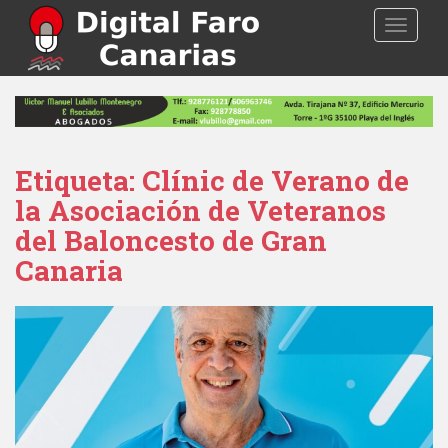
S
TOGGLE
k
i
p
t
o
m
a
Etiqueta: Clínic de Verano de
i
la Asociación de Veteranos
n
del Baloncesto de Gran
c
Canaria
o
n
t
e
n
t