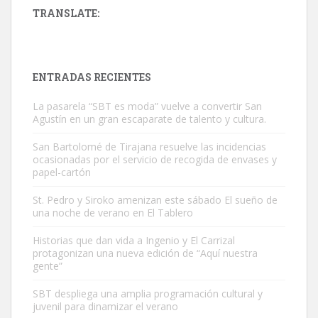
TRANSLATE:
ADOPCIÓN URGENTE GATA TEROR GRAN CANARIA
El ayuntamiento se va a llevar a Los Gatos callejeros de la zona los
próximos días, ella incluida...
ENTRADAS RECIENTES
Leales.org » Gran Canaria
|
9.7.2025
La pasarela “SBT es moda” vuelve a convertir San
Agustín en un gran escaparate de talento y cultura.
San Bartolomé de Tirajana resuelve las incidencias
ocasionadas por el servicio de recogida de envases y
papel-cartón
Gato manso encontrado
St. Pedro y Siroko amenizan este sábado El sueño de
una noche de verano en El Tablero
Este gato macho ha aparecido en la calle hace menos de un mes,
es muy manso y extremadamente cari...
Historias que dan vida a Ingenio y El Carrizal
Leales.org » Gran Canaria
|
9.7.2025
protagonizan una nueva edición de “Aquí nuestra
gente”
SBT despliega una amplia programación cultural y
juvenil para dinamizar el verano