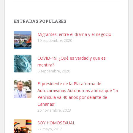
Adopción urgente
ENTRADAS POPULARES
Busco adopción responsable para mi perra. Pastor alemán,
hembra, 4 años. Por motivos personales ...
Migrantes: entre el drama y el negocio
Leales.org » Gran Canaria
|
6.7.2025
19 septiembre, 2020
COVID-19: ¿Qué es verdad y que es
mentira?
6 septiembre, 2020
El presidente de la Plataforma de
SHIBA PERDIDO AVDA JOSE MESA Y LOPEZ
Autocaravanas Autónomas afirma que “la
PERRO MACHO RAZA SHIBA CON MICROCHIP PERDIDO HOY
Península va 40 años por delante de
06/07/2025 ZONA MESA Y LOPEZ. ES MUY ASUSTADIZO
Canarias”
Leales.org » Gran Canaria
|
6.7.2025
26 noviembre, 2023
SOY HOMOSEXUAL
27 mayo, 2017