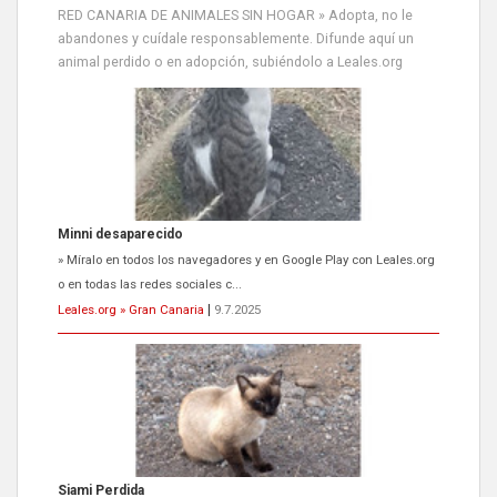
RED CANARIA DE ANIMALES SIN HOGAR » Adopta, no le
abandones y cuídale responsablemente. Difunde aquí un
animal perdido o en adopción, subiéndolo a Leales.org
Siami Perdida
Se llama Siami,es hembra de 4 años,esterilizada con marca de
oreja,cariñosa,mimosa pero miedosa,e...
Leales.org » Gran Canaria
|
9.7.2025
ADOPCIÓN URGENTE GATA TEROR GRAN CANARIA