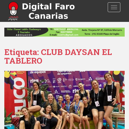
S
TOGGLE
k
i
p
t
o
m
a
Etiqueta: CLUB DAYSAN EL
i
TABLERO
n
c
o
n
t
e
n
t