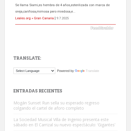
El ayuntamiento se va a llevar a Los Gatos callejeros de la zona los
próximos días, ella incluida...
Leales.org » Gran Canaria
|
9.7.2025
TRANSLATE:
Gato manso encontrado
Powered by
Translate
Este gato macho ha aparecido en la calle hace menos de un mes,
es muy manso y extremadamente cari...
Leales.org » Gran Canaria
|
9.7.2025
ENTRADAS RECIENTES
Mogán Sunset Run sella su esperado regreso
colgando el cartel de aforo completo
La Sociedad Musical Villa de Ingenio presenta este
sábado en El Carrizal su nuevo espectáculo: ‘Gigantes’