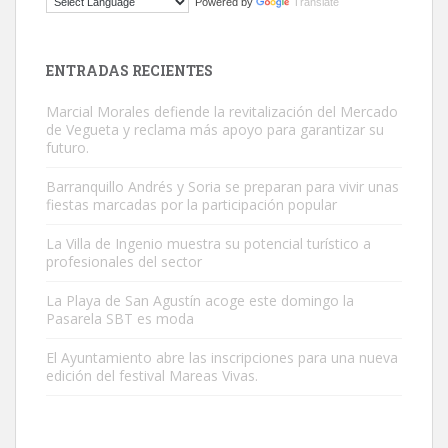
Powered by
Translate
El ayuntamiento se va a llevar a Los Gatos callejeros de la zona los
próximos días, ella incluida...
Leales.org » Gran Canaria
|
9.7.2025
ENTRADAS RECIENTES
Marcial Morales defiende la revitalización del Mercado
de Vegueta y reclama más apoyo para garantizar su
futuro.
Barranquillo Andrés y Soria se preparan para vivir unas
fiestas marcadas por la participación popular
Gato manso encontrado
Este gato macho ha aparecido en la calle hace menos de un mes,
La Villa de Ingenio muestra su potencial turístico a
profesionales del sector
es muy manso y extremadamente cari...
Leales.org » Gran Canaria
|
9.7.2025
La Playa de San Agustín acoge este domingo la
Pasarela SBT es moda
El Ayuntamiento abre las inscripciones para una nueva
edición del festival Mareas Vivas.
Adopción urgente