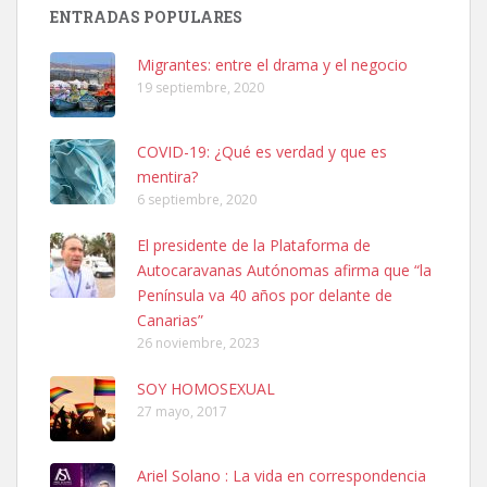
ENTRADAS POPULARES
Busco adopción responsable para mi perra. Pastor alemán,
hembra, 4 años. Por motivos personales ...
Migrantes: entre el drama y el negocio
Leales.org » Gran Canaria
|
6.7.2025
19 septiembre, 2020
COVID-19: ¿Qué es verdad y que es
mentira?
6 septiembre, 2020
El presidente de la Plataforma de
SHIBA PERDIDO AVDA JOSE MESA Y LOPEZ
Autocaravanas Autónomas afirma que “la
PERRO MACHO RAZA SHIBA CON MICROCHIP PERDIDO HOY
Península va 40 años por delante de
06/07/2025 ZONA MESA Y LOPEZ. ES MUY ASUSTADIZO
Canarias”
Leales.org » Gran Canaria
|
6.7.2025
26 noviembre, 2023
SOY HOMOSEXUAL
27 mayo, 2017
Ariel Solano : La vida en correspondencia