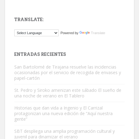
TRANSLATE:
ADOPCIÓN URGENTE GATA TEROR GRAN CANARIA
Powered by
Translate
El ayuntamiento se va a llevar a Los Gatos callejeros de la zona los
próximos días, ella incluida...
Leales.org » Gran Canaria
|
9.7.2025
ENTRADAS RECIENTES
San Bartolomé de Tirajana resuelve las incidencias
ocasionadas por el servicio de recogida de envases y
papel-cartón
St. Pedro y Siroko amenizan este sábado El sueño de
una noche de verano en El Tablero
Gato manso encontrado
Este gato macho ha aparecido en la calle hace menos de un mes,
Historias que dan vida a Ingenio y El Carrizal
protagonizan una nueva edición de “Aquí nuestra
es muy manso y extremadamente cari...
gente”
Leales.org » Gran Canaria
|
9.7.2025
SBT despliega una amplia programación cultural y
juvenil para dinamizar el verano