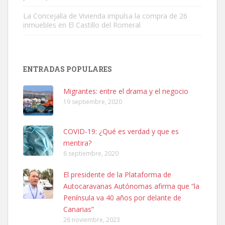
La Concejalía de Vivienda impulsa la compra de 26
inmuebles en El Castillo del Romeral
Adopción urgente
Busco adopción responsable para mi perra. Pastor alemán,
ENTRADAS POPULARES
hembra, 4 años. Por motivos personales ...
Leales.org » Gran Canaria
|
6.7.2025
Migrantes: entre el drama y el negocio
19 septiembre, 2020
COVID-19: ¿Qué es verdad y que es
mentira?
6 septiembre, 2020
SHIBA PERDIDO AVDA JOSE MESA Y LOPEZ
El presidente de la Plataforma de
PERRO MACHO RAZA SHIBA CON MICROCHIP PERDIDO HOY
Autocaravanas Autónomas afirma que “la
06/07/2025 ZONA MESA Y LOPEZ. ES MUY ASUSTADIZO
Península va 40 años por delante de
Leales.org » Gran Canaria
|
6.7.2025
Canarias”
26 noviembre, 2023