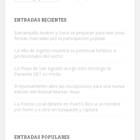
El ayuntamiento se va a llevar a Los Gatos callejeros de la zona los
próximos días, ella incluida...
Leales.org » Gran Canaria
|
9.7.2025
ENTRADAS RECIENTES
Barranquillo Andrés y Soria se preparan para vivir unas
fiestas marcadas por la participación popular
La Villa de Ingenio muestra su potencial turístico a
profesionales del sector
Gato manso encontrado
La Playa de San Agustín acoge este domingo la
Este gato macho ha aparecido en la calle hace menos de un mes,
Pasarela SBT es moda
es muy manso y extremadamente cari...
El Ayuntamiento abre las inscripciones para una nueva
Leales.org » Gran Canaria
|
9.7.2025
edición del festival Mareas Vivas.
La Policía Local detiene en Puerto Rico a un hombre
por hurto y a otro en búsqueda y captura
ENTRADAS POPULARES
Adopción urgente