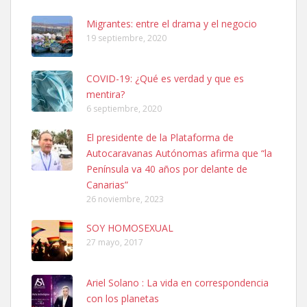
Busco adopción responsable para mi perra. Pastor alemán,
Migrantes: entre el drama y el negocio
hembra, 4 años. Por motivos personales ...
19 septiembre, 2020
Leales.org » Gran Canaria
|
6.7.2025
COVID-19: ¿Qué es verdad y que es
mentira?
6 septiembre, 2020
El presidente de la Plataforma de
Autocaravanas Autónomas afirma que “la
SHIBA PERDIDO AVDA JOSE MESA Y LOPEZ
Península va 40 años por delante de
PERRO MACHO RAZA SHIBA CON MICROCHIP PERDIDO HOY
Canarias”
06/07/2025 ZONA MESA Y LOPEZ. ES MUY ASUSTADIZO
26 noviembre, 2023
Leales.org » Gran Canaria
|
6.7.2025
SOY HOMOSEXUAL
27 mayo, 2017
Ariel Solano : La vida en correspondencia
con los planetas