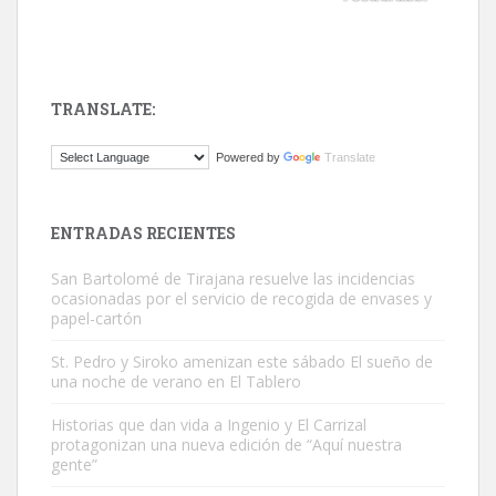
TRANSLATE:
ADOPCIÓN URGENTE GATA TEROR GRAN CANARIA
Powered by
Translate
El ayuntamiento se va a llevar a Los Gatos callejeros de la zona los
próximos días, ella incluida...
Leales.org » Gran Canaria
|
9.7.2025
ENTRADAS RECIENTES
San Bartolomé de Tirajana resuelve las incidencias
ocasionadas por el servicio de recogida de envases y
papel-cartón
St. Pedro y Siroko amenizan este sábado El sueño de
una noche de verano en El Tablero
Gato manso encontrado
Este gato macho ha aparecido en la calle hace menos de un mes,
Historias que dan vida a Ingenio y El Carrizal
protagonizan una nueva edición de “Aquí nuestra
es muy manso y extremadamente cari...
gente”
Leales.org » Gran Canaria
|
9.7.2025