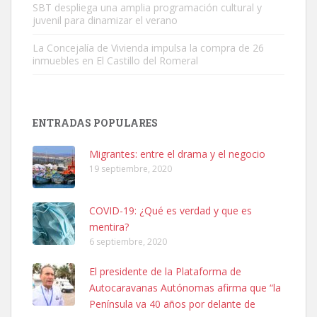
SBT despliega una amplia programación cultural y
juvenil para dinamizar el verano
La Concejalía de Vivienda impulsa la compra de 26
inmuebles en El Castillo del Romeral
Adopción urgente
Busco adopción responsable para mi perra. Pastor alemán,
ENTRADAS POPULARES
hembra, 4 años. Por motivos personales ...
Leales.org » Gran Canaria
|
6.7.2025
Migrantes: entre el drama y el negocio
19 septiembre, 2020
COVID-19: ¿Qué es verdad y que es
mentira?
6 septiembre, 2020
SHIBA PERDIDO AVDA JOSE MESA Y LOPEZ
El presidente de la Plataforma de
PERRO MACHO RAZA SHIBA CON MICROCHIP PERDIDO HOY
Autocaravanas Autónomas afirma que “la
06/07/2025 ZONA MESA Y LOPEZ. ES MUY ASUSTADIZO
Península va 40 años por delante de
Leales.org » Gran Canaria
|
6.7.2025