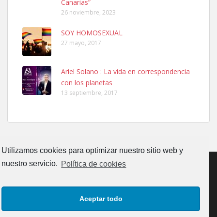
Canarias”
26 noviembre, 2023
SOY HOMOSEXUAL
27 mayo, 2017
Ariel Solano : La vida en correspondencia
Ninfa perdida
con los planetas
El día 5 se los perdió una ninfa papillera, asustada tiene miedo a la
13 septiembre, 2017
calle, se perdió por la zon...
Leales.org » Gran Canaria
|
6.7.2025
Utilizamos cookies para optimizar nuestro sitio web y
nuestro servicio.
Política de cookies
Adopcion
CONTACTO
AVISO LEGAL
POLÍTICA DE PRIVACIDAD
Busco casa de acogida para mi perrita ya que por temas de trabajo
Aceptar todo
no la puedo tener. Solo gente r...
POLÍTICA DE COOKIES (UE)