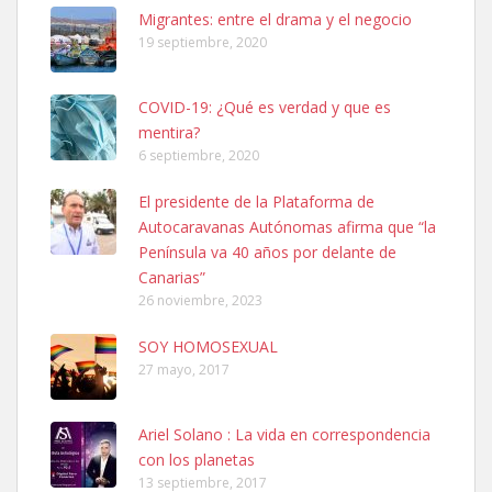
Leales.org » Gran Canaria
|
6.7.2025
Migrantes: entre el drama y el negocio
19 septiembre, 2020
COVID-19: ¿Qué es verdad y que es
mentira?
6 septiembre, 2020
SHIBA PERDIDO AVDA JOSE MESA Y LOPEZ
El presidente de la Plataforma de
PERRO MACHO RAZA SHIBA CON MICROCHIP PERDIDO HOY
Autocaravanas Autónomas afirma que “la
06/07/2025 ZONA MESA Y LOPEZ. ES MUY ASUSTADIZO
Península va 40 años por delante de
Leales.org » Gran Canaria
|
6.7.2025
Canarias”
26 noviembre, 2023
SOY HOMOSEXUAL
27 mayo, 2017
Ariel Solano : La vida en correspondencia
Ninfa perdida
con los planetas
El día 5 se los perdió una ninfa papillera, asustada tiene miedo a la
13 septiembre, 2017
calle, se perdió por la zon...