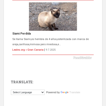
Siami Perdida
Se llama Siami,es hembra de 4 años,esterilizada con marca de
oreja,cariñosa,mimosa pero miedosa,e...
Leales.org » Gran Canaria
|
9.7.2025
TRANSLATE:
ADOPCIÓN URGENTE GATA TEROR GRAN CANARIA
Powered by
Translate
El ayuntamiento se va a llevar a Los Gatos callejeros de la zona los
próximos días, ella incluida...
Leales.org » Gran Canaria
|
9.7.2025