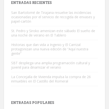
ENTRADAS RECIENTES
San Bartolomé de Tirajana resuelve las incidencias
ocasionadas por el servicio de recogida de envases y
papel-cartón
St. Pedro y Siroko amenizan este sábado El sueño de
una noche de verano en El Tablero
Gato manso encontrado
Este gato macho ha aparecido en la calle hace menos de un mes,
Historias que dan vida a Ingenio y El Carrizal
protagonizan una nueva edición de “Aquí nuestra
es muy manso y extremadamente cari...
gente”
Leales.org » Gran Canaria
|
9.7.2025
SBT despliega una amplia programación cultural y
juvenil para dinamizar el verano
La Concejalía de Vivienda impulsa la compra de 26
inmuebles en El Castillo del Romeral
Adopción urgente
Busco adopción responsable para mi perra. Pastor alemán,
ENTRADAS POPULARES
hembra, 4 años. Por motivos personales ...