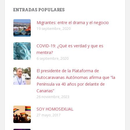
Busco adopción responsable para mi perra. Pastor alemán,
ENTRADAS POPULARES
hembra, 4 años. Por motivos personales ...
Leales.org » Gran Canaria
|
6.7.2025
Migrantes: entre el drama y el negocio
19 septiembre, 2020
COVID-19: ¿Qué es verdad y que es
mentira?
6 septiembre, 2020
SHIBA PERDIDO AVDA JOSE MESA Y LOPEZ
El presidente de la Plataforma de
PERRO MACHO RAZA SHIBA CON MICROCHIP PERDIDO HOY
Autocaravanas Autónomas afirma que “la
06/07/2025 ZONA MESA Y LOPEZ. ES MUY ASUSTADIZO
Península va 40 años por delante de
Leales.org » Gran Canaria
|
6.7.2025
Canarias”
26 noviembre, 2023
SOY HOMOSEXUAL
27 mayo, 2017