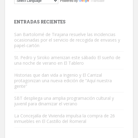
Powered by
Translate
El ayuntamiento se va a llevar a Los Gatos callejeros de la zona los
próximos días, ella incluida...
Leales.org » Gran Canaria
|
9.7.2025
ENTRADAS RECIENTES
San Bartolomé de Tirajana resuelve las incidencias
ocasionadas por el servicio de recogida de envases y
papel-cartón
St. Pedro y Siroko amenizan este sábado El sueño de
una noche de verano en El Tablero
Gato manso encontrado
Este gato macho ha aparecido en la calle hace menos de un mes,
Historias que dan vida a Ingenio y El Carrizal
protagonizan una nueva edición de “Aquí nuestra
es muy manso y extremadamente cari...
gente”
Leales.org » Gran Canaria
|
9.7.2025
SBT despliega una amplia programación cultural y
juvenil para dinamizar el verano
La Concejalía de Vivienda impulsa la compra de 26
inmuebles en El Castillo del Romeral
Adopción urgente