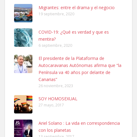
Leales.org » Gran Canaria
|
6.7.2025
Migrantes: entre el drama y el negocio
19 septiembre, 2020
COVID-19: ¿Qué es verdad y que es
mentira?
6 septiembre, 2020
Ninfa perdida
El presidente de la Plataforma de
El día 5 se los perdió una ninfa papillera, asustada tiene miedo a la
Autocaravanas Autónomas afirma que “la
calle, se perdió por la zon...
Península va 40 años por delante de
Leales.org » Gran Canaria
|
6.7.2025
Canarias”
26 noviembre, 2023
SOY HOMOSEXUAL
27 mayo, 2017
Ariel Solano : La vida en correspondencia
Adopcion
con los planetas
Busco casa de acogida para mi perrita ya que por temas de trabajo
13 septiembre, 2017