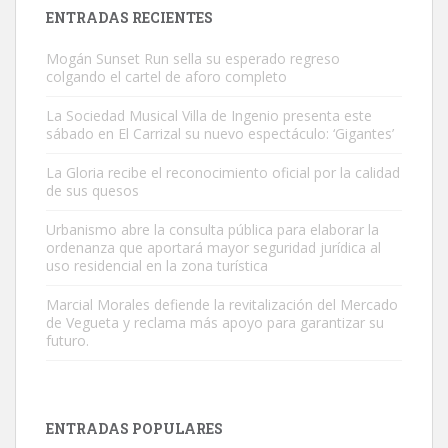
Leales.org » Gran Canaria
|
9.7.2025
ENTRADAS RECIENTES
Mogán Sunset Run sella su esperado regreso
colgando el cartel de aforo completo
La Sociedad Musical Villa de Ingenio presenta este
sábado en El Carrizal su nuevo espectáculo: ‘Gigantes’
Adopción urgente
La Gloria recibe el reconocimiento oficial por la calidad
Busco adopción responsable para mi perra. Pastor alemán,
de sus quesos
hembra, 4 años. Por motivos personales ...
Urbanismo abre la consulta pública para elaborar la
Leales.org » Gran Canaria
|
6.7.2025
ordenanza que aportará mayor seguridad jurídica al
uso residencial en la zona turística
Marcial Morales defiende la revitalización del Mercado
de Vegueta y reclama más apoyo para garantizar su
futuro.
SHIBA PERDIDO AVDA JOSE MESA Y LOPEZ
PERRO MACHO RAZA SHIBA CON MICROCHIP PERDIDO HOY
ENTRADAS POPULARES
06/07/2025 ZONA MESA Y LOPEZ. ES MUY ASUSTADIZO