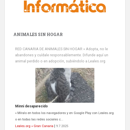
ANIMALES SIN HOGAR
Minni desaparecido
» Míralo en todos los navegadores y en Google Play con Leales.org
RED CANARIA DE ANIMALES SIN HOGAR » Adopta, no le
o en todas las redes sociales c...
abandones y cuídale responsablemente. Difunde aquí un
Leales.org » Gran Canaria
|
9.7.2025
animal perdido o en adopción, subiéndolo a Leales.org
Siami Perdida
Se llama Siami,es hembra de 4 años,esterilizada con marca de
oreja,cariñosa,mimosa pero miedosa,e...
Leales.org » Gran Canaria
|
9.7.2025