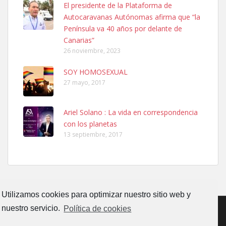
El presidente de la Plataforma de
PERRO MACHO RAZA SHIBA CON MICROCHIP PERDIDO HOY
Autocaravanas Autónomas afirma que “la
06/07/2025 ZONA MESA Y LOPEZ. ES MUY ASUSTADIZO
Península va 40 años por delante de
Leales.org » Gran Canaria
|
6.7.2025
Canarias”
26 noviembre, 2023
SOY HOMOSEXUAL
27 mayo, 2017
Ariel Solano : La vida en correspondencia
Ninfa perdida
con los planetas
El día 5 se los perdió una ninfa papillera, asustada tiene miedo a la
13 septiembre, 2017
calle, se perdió por la zon...
Leales.org » Gran Canaria
|
6.7.2025
Utilizamos cookies para optimizar nuestro sitio web y
nuestro servicio.
Política de cookies