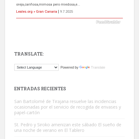
oreja,cariñosa,mimosa pero miedosa,e...
Leales.org » Gran Canaria
|
9.7.2025
TRANSLATE:
ADOPCIÓN URGENTE GATA TEROR GRAN CANARIA
Powered by
Translate
El ayuntamiento se va a llevar a Los Gatos callejeros de la zona los
próximos días, ella incluida...
Leales.org » Gran Canaria
|
9.7.2025
ENTRADAS RECIENTES
San Bartolomé de Tirajana resuelve las incidencias
ocasionadas por el servicio de recogida de envases y
papel-cartón
St. Pedro y Siroko amenizan este sábado El sueño de
una noche de verano en El Tablero
Gato manso encontrado