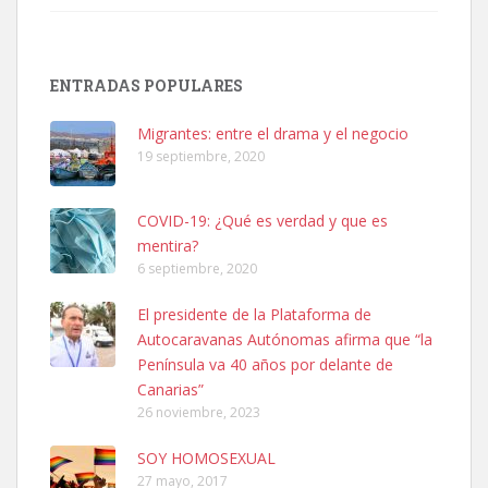
SHIBA PERDIDO AVDA JOSE MESA Y LOPEZ
PERRO MACHO RAZA SHIBA CON MICROCHIP PERDIDO HOY
ENTRADAS POPULARES
06/07/2025 ZONA MESA Y LOPEZ. ES MUY ASUSTADIZO
Leales.org » Gran Canaria
|
6.7.2025
Migrantes: entre el drama y el negocio
19 septiembre, 2020
COVID-19: ¿Qué es verdad y que es
mentira?
6 septiembre, 2020
Ninfa perdida
El presidente de la Plataforma de
El día 5 se los perdió una ninfa papillera, asustada tiene miedo a la
Autocaravanas Autónomas afirma que “la
calle, se perdió por la zon...
Península va 40 años por delante de
Leales.org » Gran Canaria
|
6.7.2025
Canarias”
26 noviembre, 2023
SOY HOMOSEXUAL
27 mayo, 2017