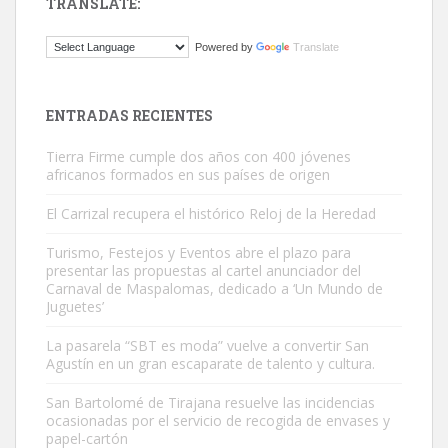
TRANSLATE:
Gato manso encontrado
Powered by
Translate
Este gato macho ha aparecido en la calle hace menos de un mes,
es muy manso y extremadamente cari...
Leales.org » Gran Canaria
|
9.7.2025
ENTRADAS RECIENTES
Tierra Firme cumple dos años con 400 jóvenes
africanos formados en sus países de origen
El Carrizal recupera el histórico Reloj de la Heredad
Turismo, Festejos y Eventos abre el plazo para
Adopción urgente
presentar las propuestas al cartel anunciador del
Busco adopción responsable para mi perra. Pastor alemán,
Carnaval de Maspalomas, dedicado a ‘Un Mundo de
Juguetes’
hembra, 4 años. Por motivos personales ...
Leales.org » Gran Canaria
|
6.7.2025
La pasarela “SBT es moda” vuelve a convertir San
Agustín en un gran escaparate de talento y cultura.
San Bartolomé de Tirajana resuelve las incidencias
ocasionadas por el servicio de recogida de envases y
papel-cartón