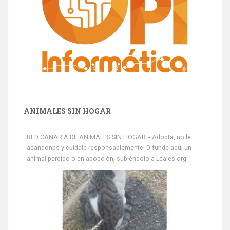
ANIMALES SIN HOGAR
Minni desaparecido
» Míralo en todos los navegadores y en Google Play con Leales.org
RED CANARIA DE ANIMALES SIN HOGAR » Adopta, no le
o en todas las redes sociales c...
abandones y cuídale responsablemente. Difunde aquí un
Leales.org » Gran Canaria
|
9.7.2025
animal perdido o en adopción, subiéndolo a Leales.org