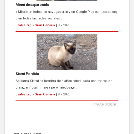
Siami Perdida
Se llama Siami,es hembra de 4 años,esterilizada con marca de
oreja,cariñosa,mimosa pero miedosa,e...
Leales.org » Gran Canaria
|
9.7.2025
ADOPCIÓN URGENTE GATA TEROR GRAN CANARIA
El ayuntamiento se va a llevar a Los Gatos callejeros de la zona los
próximos días, ella incluida...
Leales.org » Gran Canaria
|
9.7.2025