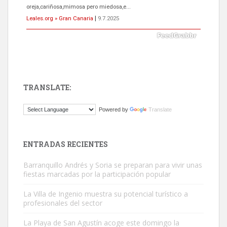
oreja,cariñosa,mimosa pero miedosa,e...
Leales.org » Gran Canaria
|
9.7.2025
TRANSLATE:
ADOPCIÓN URGENTE GATA TEROR GRAN CANARIA
Powered by
Translate
El ayuntamiento se va a llevar a Los Gatos callejeros de la zona los
próximos días, ella incluida...
Leales.org » Gran Canaria
|
9.7.2025
ENTRADAS RECIENTES
Barranquillo Andrés y Soria se preparan para vivir unas
fiestas marcadas por la participación popular
La Villa de Ingenio muestra su potencial turístico a
profesionales del sector
Gato manso encontrado
La Playa de San Agustín acoge este domingo la