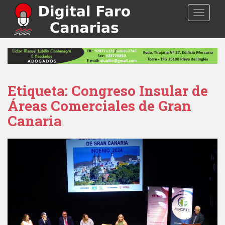
S
TOGGLE
k
i
p
t
o
m
a
Etiqueta: Congreso Insular de
i
Áreas Comerciales de Gran
n
Canaria
c
o
n
t
e
n
t