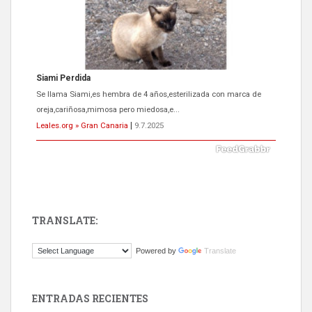
Siami Perdida
Se llama Siami,es hembra de 4 años,esterilizada con marca de
oreja,cariñosa,mimosa pero miedosa,e...
Leales.org » Gran Canaria
|
9.7.2025
TRANSLATE:
ADOPCIÓN URGENTE GATA TEROR GRAN CANARIA
Powered by
Translate
El ayuntamiento se va a llevar a Los Gatos callejeros de la zona los
próximos días, ella incluida...
Leales.org » Gran Canaria
|
9.7.2025
ENTRADAS RECIENTES