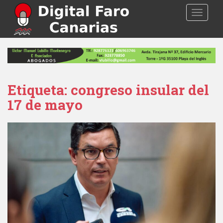
S
TOGGLE
k
i
p
t
o
m
a
Etiqueta: congreso insular del
i
17 de mayo
n
c
o
n
t
e
n
t