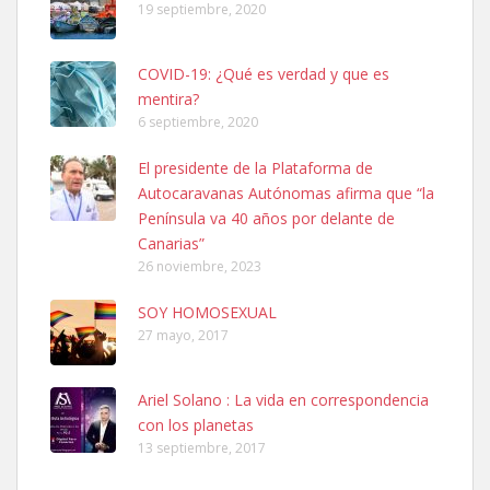
19 septiembre, 2020
COVID-19: ¿Qué es verdad y que es
mentira?
6 septiembre, 2020
SHIBA PERDIDO AVDA JOSE MESA Y LOPEZ
El presidente de la Plataforma de
PERRO MACHO RAZA SHIBA CON MICROCHIP PERDIDO HOY
Autocaravanas Autónomas afirma que “la
06/07/2025 ZONA MESA Y LOPEZ. ES MUY ASUSTADIZO
Península va 40 años por delante de
Leales.org » Gran Canaria
|
6.7.2025
Canarias”
26 noviembre, 2023
SOY HOMOSEXUAL
27 mayo, 2017
Ariel Solano : La vida en correspondencia
Ninfa perdida
con los planetas
El día 5 se los perdió una ninfa papillera, asustada tiene miedo a la
13 septiembre, 2017
calle, se perdió por la zon...
Leales.org » Gran Canaria
|
6.7.2025