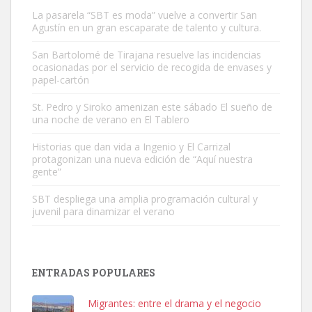
La pasarela “SBT es moda” vuelve a convertir San
Agustín en un gran escaparate de talento y cultura.
San Bartolomé de Tirajana resuelve las incidencias
ocasionadas por el servicio de recogida de envases y
papel-cartón
Gato manso encontrado
Este gato macho ha aparecido en la calle hace menos de un mes,
St. Pedro y Siroko amenizan este sábado El sueño de
una noche de verano en El Tablero
es muy manso y extremadamente cari...
Leales.org » Gran Canaria
|
9.7.2025
Historias que dan vida a Ingenio y El Carrizal
protagonizan una nueva edición de “Aquí nuestra
gente”
SBT despliega una amplia programación cultural y
juvenil para dinamizar el verano
Adopción urgente
Busco adopción responsable para mi perra. Pastor alemán,
ENTRADAS POPULARES
hembra, 4 años. Por motivos personales ...
Leales.org » Gran Canaria
|
6.7.2025
Migrantes: entre el drama y el negocio