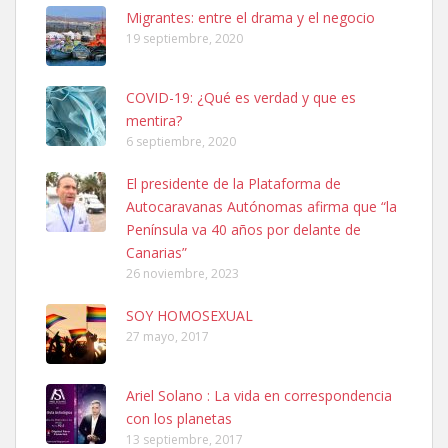
Leales.org » Gran Canaria
|
6.7.2025
Migrantes: entre el drama y el negocio
19 septiembre, 2020
COVID-19: ¿Qué es verdad y que es
mentira?
6 septiembre, 2020
SHIBA PERDIDO AVDA JOSE MESA Y LOPEZ
El presidente de la Plataforma de
PERRO MACHO RAZA SHIBA CON MICROCHIP PERDIDO HOY
Autocaravanas Autónomas afirma que “la
06/07/2025 ZONA MESA Y LOPEZ. ES MUY ASUSTADIZO
Península va 40 años por delante de
Leales.org » Gran Canaria
|
6.7.2025
Canarias”
26 noviembre, 2023
SOY HOMOSEXUAL
27 mayo, 2017
Ariel Solano : La vida en correspondencia
Ninfa perdida
con los planetas
El día 5 se los perdió una ninfa papillera, asustada tiene miedo a la
13 septiembre, 2017
calle, se perdió por la zon...