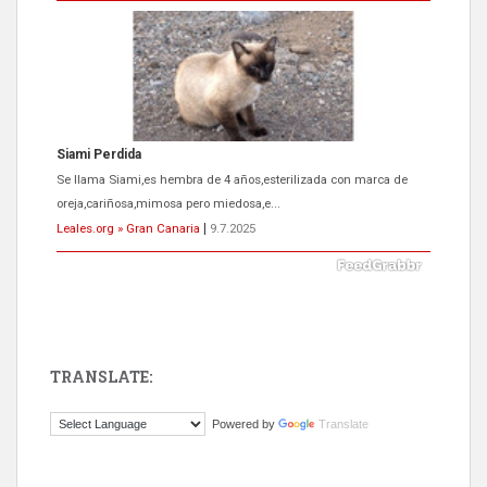
Siami Perdida
Se llama Siami,es hembra de 4 años,esterilizada con marca de
oreja,cariñosa,mimosa pero miedosa,e...
Leales.org » Gran Canaria
|
9.7.2025
TRANSLATE:
ADOPCIÓN URGENTE GATA TEROR GRAN CANARIA
Powered by
Translate
El ayuntamiento se va a llevar a Los Gatos callejeros de la zona los
próximos días, ella incluida...
Leales.org » Gran Canaria
|
9.7.2025