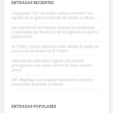
ENTRADAS RECIENTES
La pasarela “SBT es moda” vuelve a convertir San
Agustín en un gran escaparate de talento y cultura.
San Bartolomé de Tirajana resuelve las incidencias
ocasionadas por el servicio de recogida de envases y
papel-cartón
Gato manso encontrado
Este gato macho ha aparecido en la calle hace menos de un mes,
St. Pedro y Siroko amenizan este sábado El sueño de
una noche de verano en El Tablero
es muy manso y extremadamente cari...
Leales.org » Gran Canaria
|
9.7.2025
Historias que dan vida a Ingenio y El Carrizal
protagonizan una nueva edición de “Aquí nuestra
gente”
SBT despliega una amplia programación cultural y
juvenil para dinamizar el verano
Adopción urgente
Busco adopción responsable para mi perra. Pastor alemán,
ENTRADAS POPULARES
hembra, 4 años. Por motivos personales ...