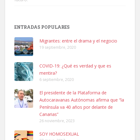
Adopción urgente
Busco adopción responsable para mi perra. Pastor alemán,
ENTRADAS POPULARES
hembra, 4 años. Por motivos personales ...
Leales.org » Gran Canaria
|
6.7.2025
Migrantes: entre el drama y el negocio
19 septiembre, 2020
COVID-19: ¿Qué es verdad y que es
mentira?
6 septiembre, 2020
SHIBA PERDIDO AVDA JOSE MESA Y LOPEZ
El presidente de la Plataforma de
PERRO MACHO RAZA SHIBA CON MICROCHIP PERDIDO HOY
Autocaravanas Autónomas afirma que “la
06/07/2025 ZONA MESA Y LOPEZ. ES MUY ASUSTADIZO
Península va 40 años por delante de
Leales.org » Gran Canaria
|
6.7.2025
Canarias”
26 noviembre, 2023
SOY HOMOSEXUAL