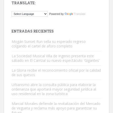
TRANSLATE:
ADOPCIÓN URGENTE GATA TEROR GRAN CANARIA
Powered by
Translate
El ayuntamiento se va a llevar a Los Gatos callejeros de la zona los
próximos días, ella incluida...
Leales.org » Gran Canaria
|
9.7.2025
ENTRADAS RECIENTES
Mogán Sunset Run sella su esperado regreso
colgando el cartel de aforo completo
La Sociedad Musical Villa de Ingenio presenta este
sábado en El Carrizal su nuevo espectáculo: ‘Gigantes’
Gato manso encontrado
La Gloria recibe el reconocimiento oficial por la calidad
Este gato macho ha aparecido en la calle hace menos de un mes,
de sus quesos
es muy manso y extremadamente cari...
Urbanismo abre la consulta pública para elaborar la
Leales.org » Gran Canaria
|
9.7.2025
ordenanza que aportará mayor seguridad jurídica al
uso residencial en la zona turística
Marcial Morales defiende la revitalización del Mercado
de Vegueta y reclama más apoyo para garantizar su
futuro.