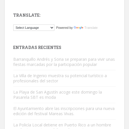
TRANSLATE:
Gato manso encontrado
Powered by
Translate
Este gato macho ha aparecido en la calle hace menos de un mes,
es muy manso y extremadamente cari...
Leales.org » Gran Canaria
|
9.7.2025
ENTRADAS RECIENTES
Barranquillo Andrés y Soria se preparan para vivir unas
fiestas marcadas por la participación popular
La Villa de Ingenio muestra su potencial turístico a
profesionales del sector
Adopción urgente
La Playa de San Agustín acoge este domingo la
Busco adopción responsable para mi perra. Pastor alemán,
Pasarela SBT es moda
hembra, 4 años. Por motivos personales ...
El Ayuntamiento abre las inscripciones para una nueva
Leales.org » Gran Canaria
|
6.7.2025
edición del festival Mareas Vivas.
La Policía Local detiene en Puerto Rico a un hombre