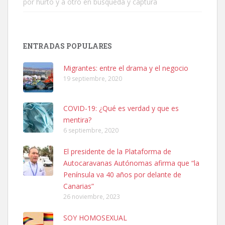
por hurto y a otro en búsqueda y captura
ENTRADAS POPULARES
SHIBA PERDIDO AVDA JOSE MESA Y LOPEZ
PERRO MACHO RAZA SHIBA CON MICROCHIP PERDIDO HOY
Migrantes: entre el drama y el negocio
06/07/2025 ZONA MESA Y LOPEZ. ES MUY ASUSTADIZO
19 septiembre, 2020
Leales.org » Gran Canaria
|
6.7.2025
COVID-19: ¿Qué es verdad y que es
mentira?
6 septiembre, 2020
El presidente de la Plataforma de
Autocaravanas Autónomas afirma que “la
Ninfa perdida
Península va 40 años por delante de
El día 5 se los perdió una ninfa papillera, asustada tiene miedo a la
Canarias”
calle, se perdió por la zon...
26 noviembre, 2023
Leales.org » Gran Canaria
|
6.7.2025
SOY HOMOSEXUAL