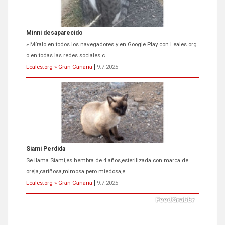
Siami Perdida
Se llama Siami,es hembra de 4 años,esterilizada con marca de
oreja,cariñosa,mimosa pero miedosa,e...
Leales.org » Gran Canaria
|
9.7.2025
ADOPCIÓN URGENTE GATA TEROR GRAN CANARIA
El ayuntamiento se va a llevar a Los Gatos callejeros de la zona los
próximos días, ella incluida...
Leales.org » Gran Canaria
|
9.7.2025