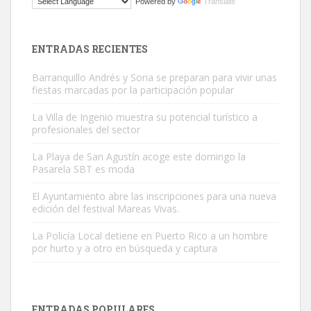
Powered by
Translate
El ayuntamiento se va a llevar a Los Gatos callejeros de la zona los
próximos días, ella incluida...
Leales.org » Gran Canaria
|
9.7.2025
ENTRADAS RECIENTES
Barranquillo Andrés y Soria se preparan para vivir unas
fiestas marcadas por la participación popular
La Villa de Ingenio muestra su potencial turístico a
profesionales del sector
Gato manso encontrado
La Playa de San Agustín acoge este domingo la
Este gato macho ha aparecido en la calle hace menos de un mes,
Pasarela SBT es moda
es muy manso y extremadamente cari...
El Ayuntamiento abre las inscripciones para una nueva
Leales.org » Gran Canaria
|
9.7.2025
edición del festival Mareas Vivas.
La Policía Local detiene en Puerto Rico a un hombre
por hurto y a otro en búsqueda y captura
ENTRADAS POPULARES
Adopción urgente