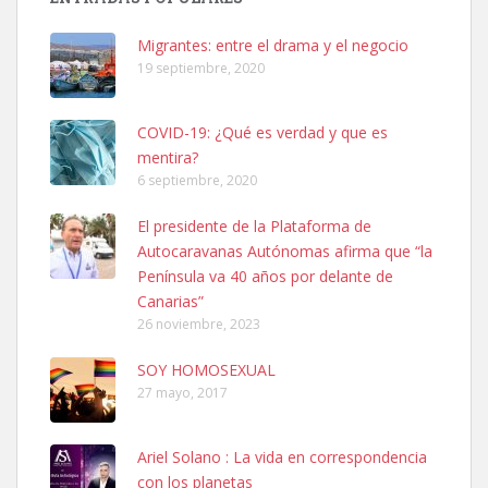
Busco adopción responsable para mi perra. Pastor alemán,
Migrantes: entre el drama y el negocio
hembra, 4 años. Por motivos personales ...
19 septiembre, 2020
Leales.org » Gran Canaria
|
6.7.2025
COVID-19: ¿Qué es verdad y que es
mentira?
6 septiembre, 2020
El presidente de la Plataforma de
Autocaravanas Autónomas afirma que “la
SHIBA PERDIDO AVDA JOSE MESA Y LOPEZ
Península va 40 años por delante de
PERRO MACHO RAZA SHIBA CON MICROCHIP PERDIDO HOY
Canarias”
06/07/2025 ZONA MESA Y LOPEZ. ES MUY ASUSTADIZO
26 noviembre, 2023
Leales.org » Gran Canaria
|
6.7.2025
SOY HOMOSEXUAL
27 mayo, 2017
Ariel Solano : La vida en correspondencia
con los planetas